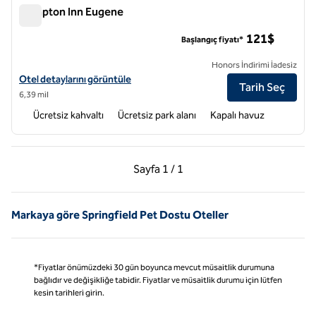
Hampton Inn Eugene
Hampton Inn Eugene
121$
Başlangıç fiyatı*
Honors İndirimi İadesiz
Hampton Inn Eugene için otel detaylarını görüntüleyin
Otel detaylarını görüntüle
Tarih Seç
6,39 mil
Ücretsiz kahvaltı
Ücretsiz park alanı
Kapalı havuz
Önceki Sayfa, 1 / 1
Sonraki Sayfa, 1 / 1
Sayfa
1 / 1
Sayfa 1 / 1
Markaya göre Springfield Pet Dostu Oteller
*Fiyatlar önümüzdeki 30 gün boyunca mevcut müsaitlik durumuna
bağlıdır ve değişikliğe tabidir. Fiyatlar ve müsaitlik durumu için lütfen
kesin tarihleri girin.