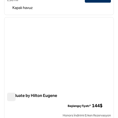
Kapalı havuz
1
/
12
önceki görsel
sonraki
1 / 12
Graduate by Hilton Eugene
Graduate by Hilton Eugene
144$
Başlangıç fiyatı*
Honors İndirimi Erken Rezervasyon