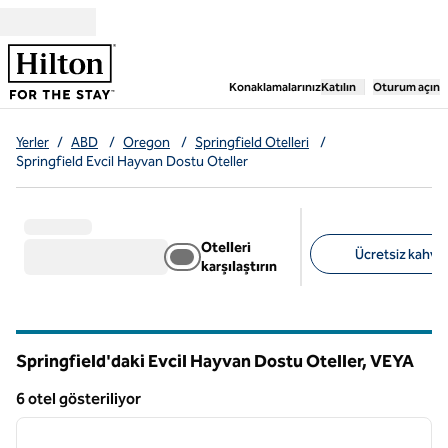
İçeriğe geçiş yap
,
Yeni bir sekme aç
Konaklamalarınız
Katılın
Oturum açın
Yerler
/
ABD
/
Oregon
/
Springfield Otelleri
/
Springfield Evcil Hayvan Dostu Oteller
Otelleri
Ücretsiz kahvalt
karşılaştırın
Önerilen filtreler
Springfield'daki Evcil Hayvan Dostu Oteller,
VEYA
Oregon
6 otel gösteriliyor
1
/
12
6 otel gösteriliyor
önceki görsel
sonraki
1 / 12