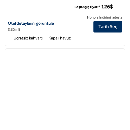
Home2 Suites by Hilton Eugene Downtown University Area
126$
Başlangıç fiyatı*
Honors İndirimi İadesiz
Home2 Suites by Hilton Eugene Downtown University Area için otel d
Otel detaylarını görüntüle
Tarih Seç
3,60 mil
Ücretsiz kahvaltı
Kapalı havuz
1
/
12
önceki görsel
sonraki
1 / 12