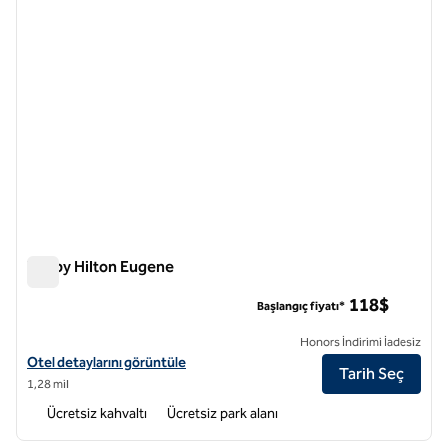
Tru by Hilton Eugene
Tru by Hilton Eugene
118$
Başlangıç fiyatı*
Honors İndirimi İadesiz
Tru by Hilton Eugene için otel detaylarını görüntüleyin
Otel detaylarını görüntüle
Tarih Seç
1,28 mil
Ücretsiz kahvaltı
Ücretsiz park alanı
1
/
12