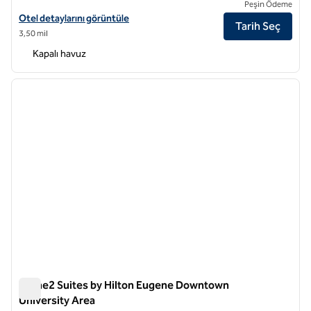
Peşin Ödeme
Graduate by Hilton Eugene için otel detaylarını görüntüleyin
Otel detaylarını görüntüle
Tarih Seç
3,50 mil
Kapalı havuz
1
/
12
önceki görsel
sonraki
1 / 12
Home2 Suites by Hilton Eugene Downtown
University Area