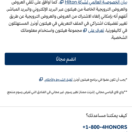
،
يفتح هذا الرابط في علامة تبويب جدي
بيان الخصوصية العالمي لشركة Hilton
. كما أوافق على تلقي العروض
والعروض الترويجية الخاصة من هيلتون عبر البريد الإلكتروني والبريد المباشر.
أتفهم أنه بإمكاني إلغاء الاشتراك من العروض والعروض الترويجية عن طريق
تغيير تفضيلات اشتراكي في الملف التعريفي في هيلتون أونرز. المستهلكون
،
تفتح علامة تبويب جديدة
في كاليفورنيا،
تعرف على
مجموعة هيلتون واستخدام معلوماتك
الشخصية.
انضم مجانًا
,
يفتح علامة تبويب جديدة
*يجب أن تكون عضوًا في برنامج هيلتون أونرز.
تُطبق الشروط والأحكام.
*‎*واي فاي قياسي مجاني. إنترنت ممتاز نظير رسوم. غير مجاني في الفنادق التي تفرض رسوم منتجع.
كيف يمكننا مساعدتك؟
الهاتف:
+1-800-4HONORS