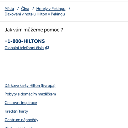
Místa
/
Čína
/
Hotely v Pekingu
/
Daxování v hotelu Hilton v Pekingu
Jak vám můžeme pomoci?
Telefon :
+1-800-HILTONS
,
Otevře se na nové kartě
Globální telefonní čísla
x
facebook
instagram
youtube
pinterest
,
otevře se nová karta
,
otevře se nová karta
,
otevře se nová karta
,
otevře se nová záložka
,
otevře se nová karta
Dárkové karty Hilton (Evropa)
Pobyty s domácím mazlíčkem
Cestovní inspirace
Kreditní karty
Centrum nápovědy