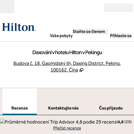
Přejít na obsah
Otevřít
Staňte se členem
Vaše pobyty
Přihlaste se
Daxování v hotelu Hilton v Pekingu
,
O
Budova č. 18, Gaomidský jih, Daxing District, Peking,
100162, Čína
1
/
8
předchozí obrázek
dalš
1 z 8
Kontaktujte nás
Recenze
Kontaktujte nás
Čas příjezdu
4,8
(
29
)
Přečíst recenze