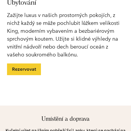
Ubytování
Zažijte luxus v našich prostorných pokojích, z
nichž každý se může pochlubit lůžkem velikosti
King, moderním vybavením a bezbariérovým
sprchovým koutem. Užijte si klidné výhledy na
vnitřní nádvoří nebo dech beroucí oceán z
vašeho soukromého balkónu.
Rezervovat
Umístění a doprava
Kyčelní výlet na jižním pobřeží Srí Lanky, který se nachází na