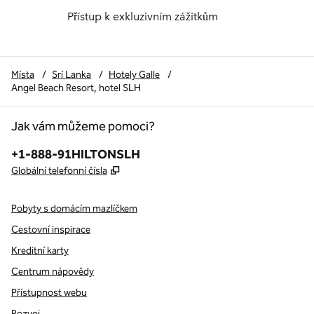
Přístup k exkluzivním zážitkům
Místa
/
Srí Lanka
/
Hotely Galle
/
Angel Beach Resort, hotel SLH
Jak vám můžeme pomoci?
Telefon:
+1-888-91HILTONSLH
,
Otevře se na nové kartě
Globální telefonní čísla
Pobyty s domácím mazlíčkem
Cestovní inspirace
Kreditní karty
Centrum nápovědy
Přístupnost webu
Rozvoj