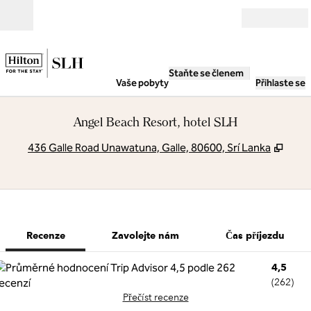
Přejít na obsah
Otevřít
Staňte se členem
Vaše pobyty
Přihlaste se
Angel Beach Resort, hotel SLH
,
Otev
436 Galle Road Unawatuna, Galle, 80600, Srí Lanka
1 z 8
1
/
8
předchozí obrázek
další obrázek
Zavolejte nám
Recenze
Zavolejte nám
Čas příjezdu
4,5
(
262
)
Přečíst recenze