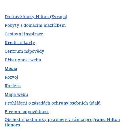
,
otevře se nová karta
,
otevře se nová karta
,
otevře se nová karta
Dárkové karty Hilton (Evropa)
Pobyty s domácím mazlíčkem
Cestovní inspirace
Kreditní karty
Centrum nápovědy
Přístupnost webu
Média
Rozvoj
Kariéra
Mapa webu
Prohlášení o zásadách ochrany osobních údajů
Firemní odpovědnost
Obchodní podmínky pro slevy v rámci programu Hilton
Honors