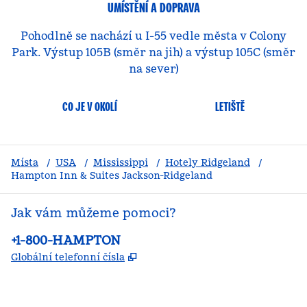
UMÍSTĚNÍ A DOPRAVA
Pohodlně se nachází u I-55 vedle města v Colony
Park. Výstup 105B (směr na jih) a výstup 105C (směr
na sever)
CO JE V OKOLÍ
LETIŠTĚ
Místa
/
USA
/
Mississippi
/
Hotely Ridgeland
/
Hampton Inn & Suites Jackson-Ridgeland
Jak vám můžeme pomoci?
Telefon:
+1-800-HAMPTON
,
Otevře se na nové kartě
Globální telefonní čísla
facebook
x
instagram