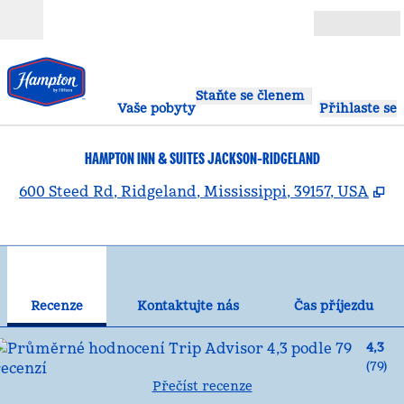
Přejít na obsah
Otevřít
Staňte se členem
Vaše pobyty
Přihlaste se
HAMPTON INN & SUITES JACKSON-RIDGELAND
,
O
600 Steed Rd, Ridgeland, Mississippi, 39157, USA
1
/
12
předchozí obrázek
dal
1 z 12
Kontaktujte nás
Recenze
Kontaktujte nás
Čas příjezdu
4,3
(
79
)
Přečíst recenze