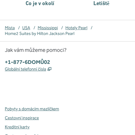
Co je v okolí
Letiště
Místa
/
USA
/
Mississippi
/
Hotely Pearl
/
Home2 Suites by Hilton Jackson Pearl
Jak vám můžeme pomoci?
Telefon:
+1-877-6DOMŮ02
,
Otevře se na nové kartě
Globální telefonní čísla
x
facebook
instagram
,
otevře se nová karta
,
otevře se nová karta
,
otevře se nová karta
Pobyty s domácím mazlíčkem
Cestovní inspirace
Kreditní karty