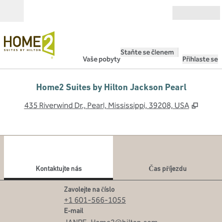
Přejít na obsah
Otevřít
Staňte se členem
Vaše pobyty
Přihlaste se
Home2 Suites by Hilton Jackson Pearl
,
Otevř
435 Riverwind Dr., Pearl, Mississippi, 39208, USA
1
/
12
předchozí obrázek
dalš
1 z 12
Kontaktujte nás
Kontaktujte nás
Čas příjezdu
Volejte
Zavolejte na číslo
+1 601-566-1055
Email
E-mail