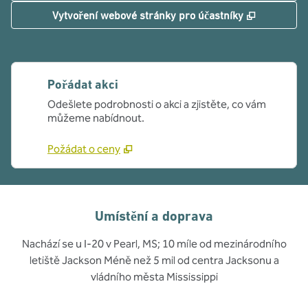
,
Otevře se
Vytvoření webové stránky pro účastníky
Pořádat akci
Odešlete podrobnosti o akci a zjistěte, co vám
můžeme nabídnout.
Požádat o ceny
Umístění a doprava
Nachází se u I-20 v Pearl, MS; 10 míle od mezinárodního
letiště Jackson Méně než 5 mil od centra Jacksonu a
vládního města Mississippi