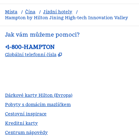
Místa
/
Čína
/
Jízdní hotely
/
Hampton by Hilton Jining High-tech Innovation Valley
Jak vám můžeme pomoci?
Telefon:
+1-800-HAMPTON
,
Otevře se na nové kartě
Globální telefonní čísla
facebook
x
instagram
,
otevře se nová karta
,
otevře se nová karta
,
otevře se nová karta
Dárkové karty Hilton (Evropa)
Pobyty s domácím mazlíčkem
Cestovní inspirace
Kreditní karty
Centrum nápovědy