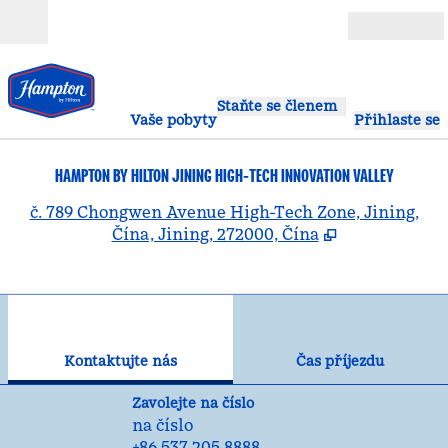
Přejít na obsah
Otevřít
Staňte se členem
Vaše pobyty
Přihlaste se
HAMPTON BY HILTON JINING HIGH-TECH INNOVATION VALLEY
,
O
č. 789 Chongwen Avenue High-Tech Zone, Jining,
Čína, Jining, 272000, Čína
1
/
12
předchozí obrázek
dal
1 z 12
Kontaktujte nás
Kontaktujte nás
Čas příjezdu
Volejte
Zavolejte na číslo
na číslo
+86 537 205 8888