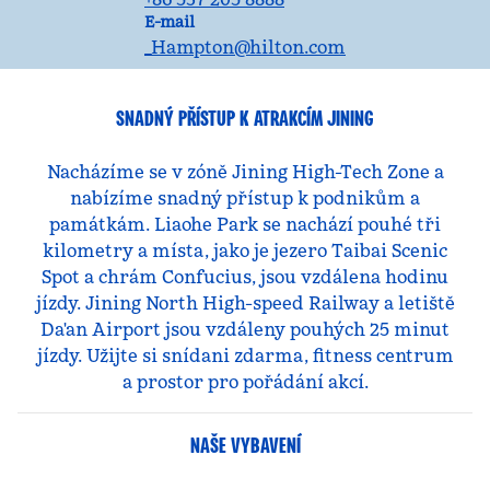
E-mailJNGZM
E-mail
_Hampton
@hilton.com
SNADNÝ PŘÍSTUP K ATRAKCÍM JINING
Nacházíme se v zóně Jining High-Tech Zone a
nabízíme snadný přístup k podnikům a
památkám. Liaohe Park se nachází pouhé tři
kilometry a místa, jako je jezero Taibai Scenic
Spot a chrám Confucius, jsou vzdálena hodinu
jízdy. Jining North High-speed Railway a letiště
Da'an Airport jsou vzdáleny pouhých 25 minut
jízdy. Užijte si snídani zdarma, fitness centrum
a prostor pro pořádání akcí.
NAŠE VYBAVENÍ