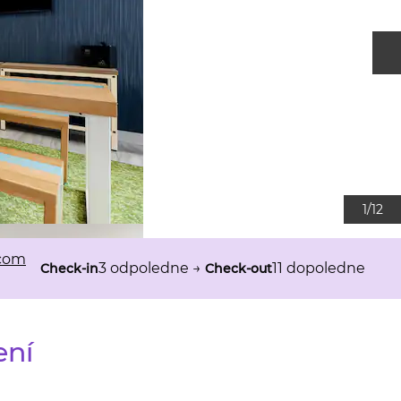
D
1
/
12
.com
3 odpoledne
→
11 dopoledne
Check-in
Check-out
ení