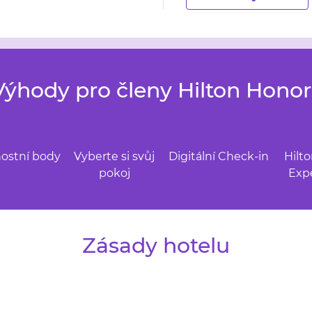
Výhody pro členy Hilton Honor
ostní body
Vyberte si svůj
Digitální Check-in
Hilt
pokoj
Exp
Zásady hotelu