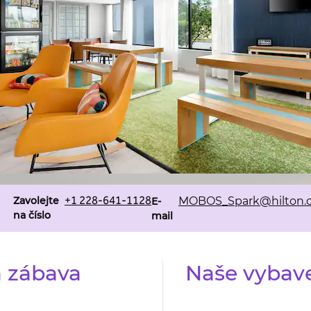
Volejte
Email
+1 228-641-1128
Zavolejte
MOBOS_Spark
@hilton
E-
na číslo
mail
a zábava
Naše vybav