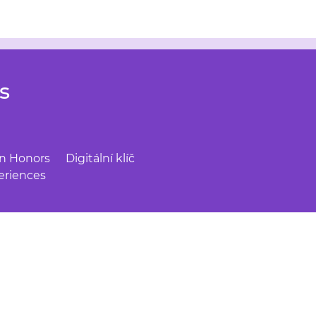
s
on Honors
Digitální klíč
eriences