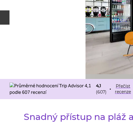
Předchozí snímek
4,1
Přečíst
•
recenze
(
607
)
Snadný přístup na pláž 