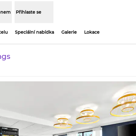
lenem
Přihlaste se
telu
Speciální nabídka
Galerie
Lokace
ngs
vře se na nové kartě