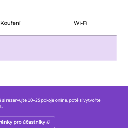
Kouření
Wi-Fi
si rezervujte 10–25 pokoje online, poté si vytvořte
t.
,
Otevře se na nové kartě
ránky pro účastníky