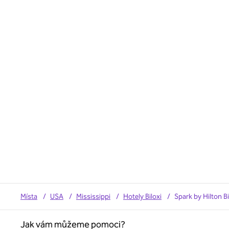
Místa
/
USA
/
Mississippi
/
Hotely Biloxi
/
Spark by Hilton B
Jak vám můžeme pomoci?