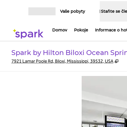
Přejít na obsah
Vaše pobyty
Staňte se č
Otevřít nabídku
Domov
Pokoje
Informace o ho
Spark by Hilton Biloxi Ocean Spri
,
Ote
7921 Lamar Poole Rd, Biloxi, Mississippi, 39532, USA