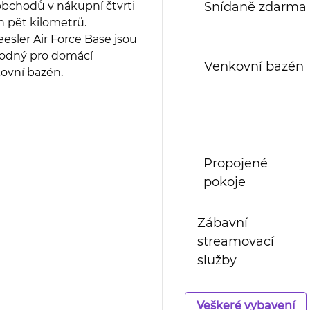
 obchodů v nákupní čtvrti
Snídaně zdarma
 pět kilometrů.
eesler Air Force Base jsou
vhodný pro domácí
Venkovní bazén
kovní bazén.
Propojené
pokoje
Zábavní
streamovací
služby
Veškeré vybavení