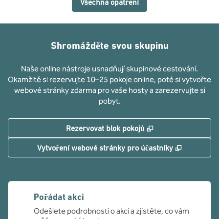
Všechna opatření
Shromážděte svou skupinu
Naše online nástroje usnadňují skupinové cestování.
Okamžitě si rezervujte 10–25 pokoje online, poté si vytvořte
webové stránky zdarma pro vaše hosty a zarezervujte si
pobyt.
,
Otevře se na nové
Rezervovat blok pokojů
,
Otevře se
Vytvoření webové stránky pro účastníky
Pořádat akci
Odešlete podrobnosti o akci a zjistěte, co vám