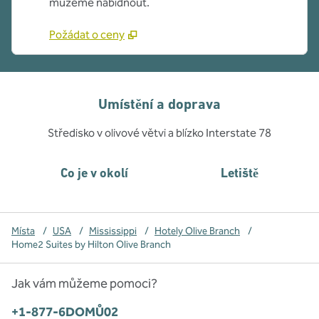
můžeme nabídnout.
Požádat o ceny
Umístění a doprava
Středisko v olivové větvi a blízko Interstate 78
Co je v okolí
Letiště
Místa
/
USA
/
Mississippi
/
Hotely Olive Branch
/
Home2 Suites by Hilton Olive Branch
Jak vám můžeme pomoci?
Telefon:
+1-877-6DOMŮ02