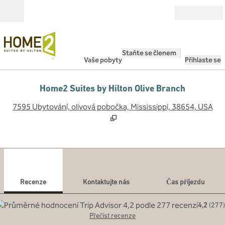
Přejít na obsah
Otevřít
Staňte se členem
Vaše pobyty
Přihlaste se
Home2 Suites by Hilton Olive Branch
,
O
7595 Ubytování, olivová pobočka, Mississippi, 38654, USA
1
/
12
předchozí obrázek
dalš
1 z 12
Kontaktujte nás
Recenze
Kontaktujte nás
Čas příjezdu
4,2
(
277
)
Přečíst recenze