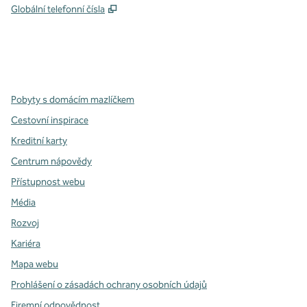
,
Otevře se na nové kartě
Globální telefonní čísla
x
facebook
instagram
,
otevře se nová karta
,
otevře se nová karta
,
otevře se nová karta
Pobyty s domácím mazlíčkem
Cestovní inspirace
Kreditní karty
Centrum nápovědy
Přístupnost webu
Média
Rozvoj
Kariéra
Mapa webu
Prohlášení o zásadách ochrany osobních údajů
Firemní odpovědnost