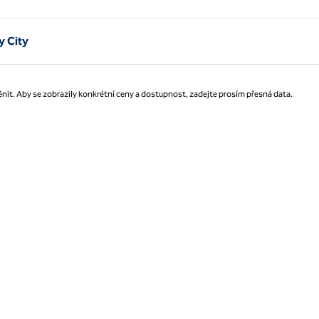
Strana 1 z 1
y City
nit. Aby se zobrazily konkrétní ceny a dostupnost, zadejte prosím přesná data.