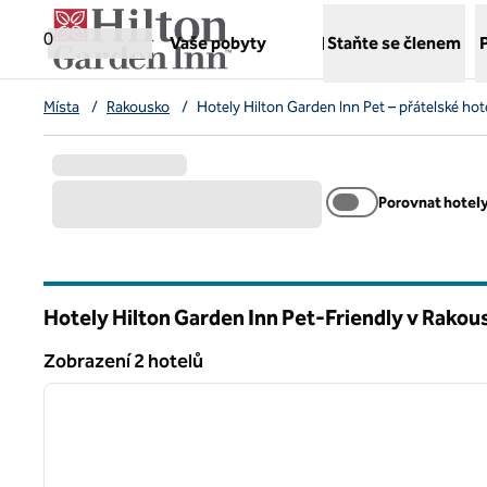
Přejít na obsah
,
otvírá novou záložku
0
Vaše pobyty
Staňte se členem
Místa
/
Rakousko
/
Hotely Hilton Garden Inn Pet – přátelské hot
Porovnat hotel
Hotely Hilton Garden Inn Pet-Friendly v Rakou
Zobrazení 2 hotelů
1
Zobrazení 2 hotelů
předchozí obrázek
1 z 12