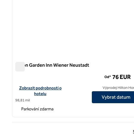
Hilton Garden Inn Wiener Neustadt
Hilton Garden Inn Wiener Neustadt
76 EUR
Od*
Zobrazit podrobnosti o hotelu Hilton Garden Inn Wiener Neust
Zobrazit podrobnosti o
Výprodej Hilton Ho
hotelu
Vybrat datum
98,81 mil
Parkování zdarma
Předc