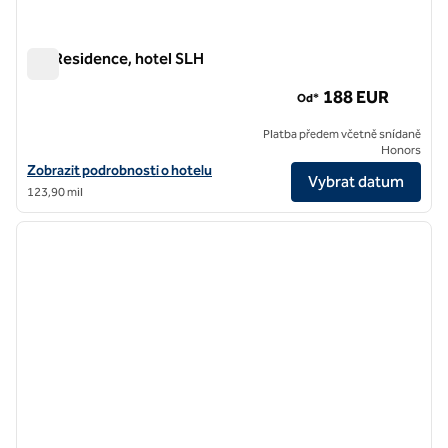
ON Residence, hotel SLH
ON Residence, hotel SLH
188 EUR
Od*
Platba předem včetně snídaně
Honors
Zobrazit podrobnosti o hotelu pro ON Residence, hotel SLH
Zobrazit podrobnosti o hotelu
Vybrat datum
123,90 mil
1
/
12
předchozí obrázek
další o
1 z 12