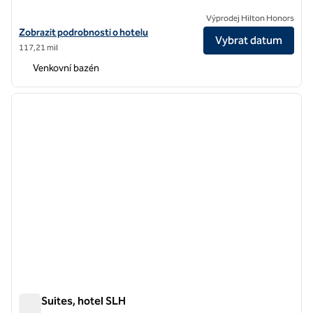
Výprodej Hilton Honors
Zobrazit podrobnosti o hotelu Adia Aluma Athens, Curio Collection b
Zobrazit podrobnosti o hotelu
Vybrat datum
117,21 mil
Venkovní bazén
1
/
12
předchozí obrázek
další o
1 z 12
A77 Suites, hotel SLH