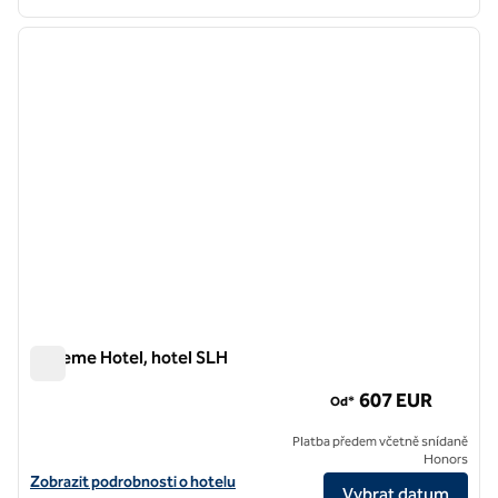
1
/
11
předchozí obrázek
další o
1 z 11
Boheme Hotel, hotel SLH
Boheme Hotel, hotel SLH
607 EUR
Od*
Platba předem včetně snídaně
Honors
Zobrazit podrobnosti o hotelu Boheme Hotel, SLH Hotel
Zobrazit podrobnosti o hotelu
Vybrat datum