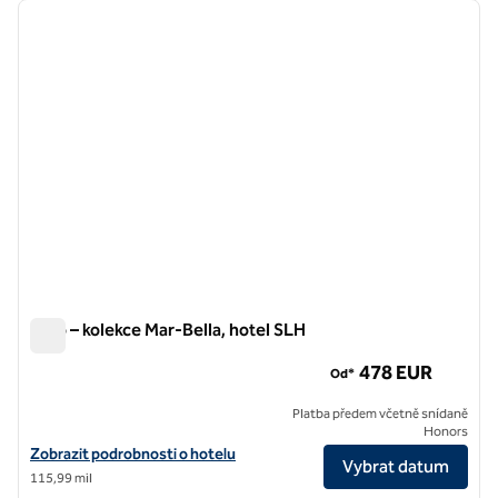
předchozí obrázek
další o
1 z 10
Nido – kolekce Mar-Bella, hotel SLH
Nido – kolekce Mar-Bella, hotel SLH
478 EUR
Od*
Platba předem včetně snídaně
Honors
Zobrazit podrobnosti o hotelu Nido – Mar-Bella Collection, hotel SLH
Zobrazit podrobnosti o hotelu
Vybrat datum
115,99 mil