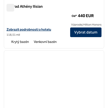
Conrad Athény Ilisian
Conrad Athény Ilisian
440 EUR
Od*
Výprodej Hilton Honors
Zobrazit detaily hotelu v Conrad Athénách, Ilisian
Zobrazit podrobnosti o hotelu
Vybrat datum
118,51 mil
Krytý bazén
Venkovní bazén
1
/
13
předchozí obrázek
další o
1 z 13