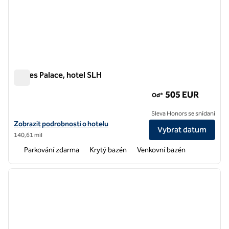
Eagles Palace, hotel SLH
Eagles Palace, hotel SLH
505 EUR
Od*
Sleva Honors se snídaní
Zobrazit detaily hotelu pro Eagles Palace, hotel SLH
Zobrazit podrobnosti o hotelu
Vybrat datum
140,61 mil
Parkování zdarma
Krytý bazén
Venkovní bazén
1
/
8
předchozí obrázek
další o
1 z 8