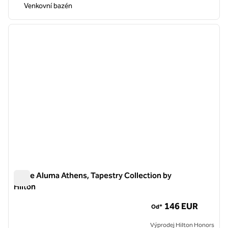
Venkovní bazén
1
/
12
předchozí obrázek
další o
1 z 12
Anise Aluma Athens, Tapestry Collection by
Hilton
Anise Aluma Athens, Tapestry Collection by Hilton
146 EUR
Od*
Výprodej Hilton Honors