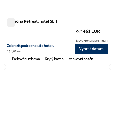
Euphoria Retreat, hotel SLH
Euphoria Retreat, hotel SLH
461 EUR
Od*
Sleva Honors se snídaní
Zobrazit podrobnosti o hotelu v hotelu Euphoria Retreat, SLH
Zobrazit podrobnosti o hotelu
Vybrat datum
134,82 mil
Parkování zdarma
Krytý bazén
Venkovní bazén
1
/
10
předchozí obrázek
další o
1 z 10