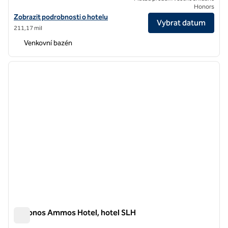
Honors
Zobrazit podrobnosti o hotelu v hotelu SLH Casa del Mar Mykonos
Zobrazit podrobnosti o hotelu
Vybrat datum
211,17 mil
Venkovní bazén
1
/
11
předchozí obrázek
další o
1 z 11
Mykonos Ammos Hotel, hotel SLH
Mykonos Ammos Hotel, hotel SLH