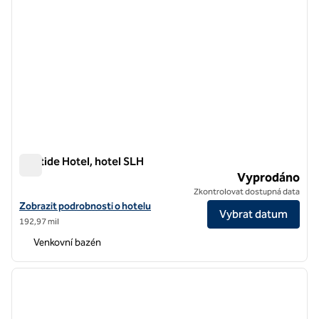
Aristide Hotel, hotel SLH
Aristide Hotel, hotel SLH
Vyprodáno
Zkontrolovat dostupná data
Zobrazit podrobnosti o hotelu Aristide Hotel, hotel SLH
Zobrazit podrobnosti o hotelu
Vybrat datum
192,97 mil
Venkovní bazén
1
/
12
předchozí obrázek
další o
1 z 12