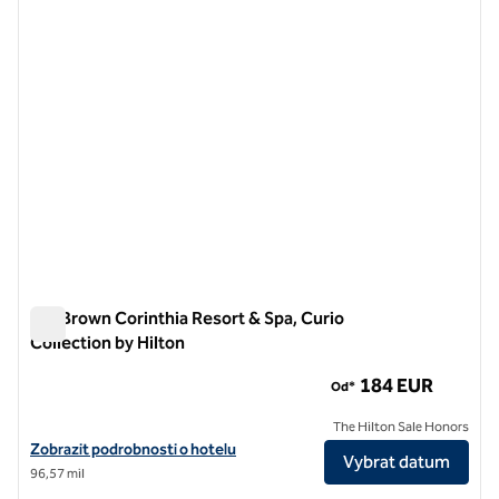
Isla Brown Corinthia Resort & Spa, Curio
Collection by Hilton
Isla Brown Corinthia Resort & Spa, Curio Collection by Hilton
184 EUR
Od*
The Hilton Sale Honors
Zobrazit podrobnosti o hotelu v hotelu Isla Brown Corinthia Resort & 
Zobrazit podrobnosti o hotelu
Vybrat datum
96,57 mil