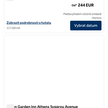
A77 Suites, hotel SLH
244 EUR
Od*
Platba předem včetně snídaně
Honors
Zobrazit podrobnosti o hotelu pro A77 Suites, hotel SLH
Zobrazit podrobnosti o hotelu
Vybrat datum
117,69 mil
1
/
12
předchozí obrázek
další o
1 z 12
Hilton Garden Inn Athens Syggrou Avenue