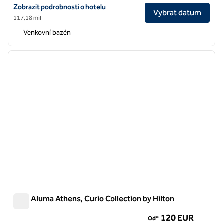
Zobrazit detaily hotelu v hotelu Anise Aluma Athens, Tapestry Collec
Zobrazit podrobnosti o hotelu
Vybrat datum
117,18 mil
Venkovní bazén
1
/
12
předchozí obrázek
další o
1 z 12
Adia Aluma Athens, Curio Collection by Hilton
Adia Aluma Athens, Curio Collection by Hilton
120 EUR
Od*