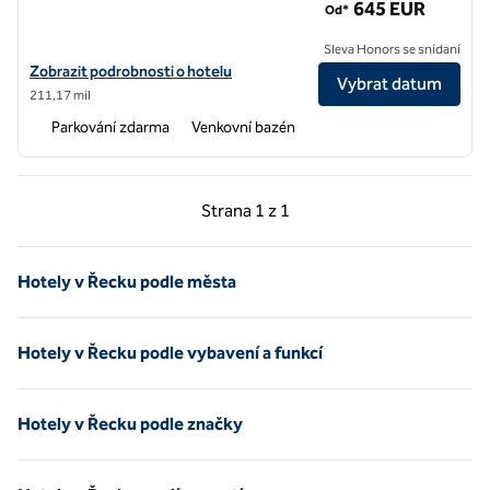
645 EUR
Od*
Sleva Honors se snídaní
Zobrazit podrobnosti o hotelu Mykonos Ammos Hotel, hotel SLH
Zobrazit podrobnosti o hotelu
Vybrat datum
211,17 mil
Parkování zdarma
Venkovní bazén
Předchozí strana, 1 z 1
Další strana, 1 z 1
Strana
1 z 1
Strana 1 z 1
Hotely v Řecku podle města
Hotely v Řecku podle vybavení a funkcí
Hotely v Řecku podle značky