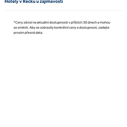
Hotely v Řecku u zajímavostí
*Ceny závisí na aktuální dostupnosti v příštích 30 dnech a mohou
se změnit. Aby se zobrazily konkrétní ceny a dostupnost, zadejte
prosím přesná data.