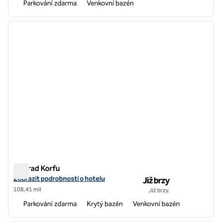
Parkování zdarma
Venkovní bazén
1
/
12
předchozí obrázek
další o
1 z 12
Conrad Korfu
Conrad Korfu
Zobrazit detaily hotelu pro Conrad Corfu
Zobrazit podrobnosti o hotelu
Již brzy
108,41 mil
Již brzy.
Parkování zdarma
Krytý bazén
Venkovní bazén
1
/
10