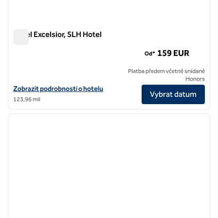
Hotel Excelsior, SLH Hotel
Hotel Excelsior, SLH Hotel
159 EUR
Od*
Platba předem včetně snídaně
Honors
Zobrazit podrobnosti o hotelu v hotelu Excelsior, hotelu SLH
Zobrazit podrobnosti o hotelu
Vybrat datum
123,96 mil
1
/
8
předchozí obrázek
další o
1 z 8