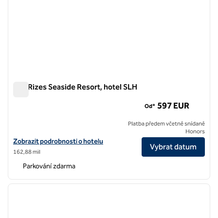
100 Rizes Seaside Resort, hotel SLH
100 Rizes Seaside Resort, hotel SLH
597 EUR
Od*
Platba předem včetně snídaně
Honors
Zobrazit podrobnosti o hotelu v hotelu 100 Rizes Seaside Resort, SL
Zobrazit podrobnosti o hotelu
Vybrat datum
162,88 mil
Parkování zdarma
1
/
7
předchozí obrázek
další o
1 z 7