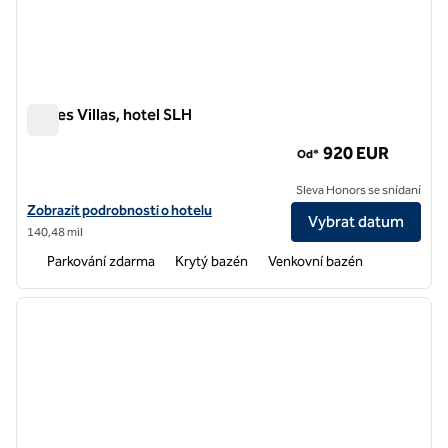
Eagles Villas, hotel SLH
Eagles Villas, hotel SLH
920 EUR
Od*
Sleva Honors se snídaní
Zobrazit detaily hotelu pro Eagles Villas, hotel SLH
Zobrazit podrobnosti o hotelu
Vybrat datum
140,48 mil
Parkování zdarma
Krytý bazén
Venkovní bazén
1
/
12
předchozí obrázek
další o
1 z 12