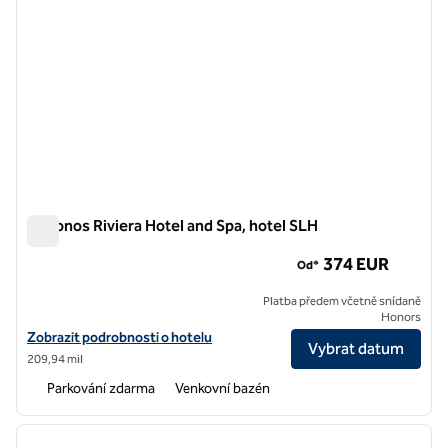
Mykonos Riviera Hotel and Spa, hotel SLH
Mykonos Riviera Hotel and Spa, hotel SLH
374 EUR
Od*
Platba předem včetně snídaně
Honors
Zobrazit podrobnosti o hotelu Mykonos Riviera Hotel and Spa, hotel 
Zobrazit podrobnosti o hotelu
Vybrat datum
209,94 mil
Parkování zdarma
Venkovní bazén
1
/
7
předchozí obrázek
další o
1 z 7