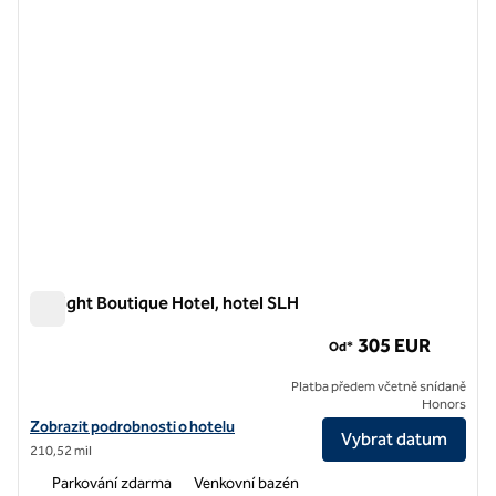
DeLight Boutique Hotel, hotel SLH
DeLight Boutique Hotel, hotel SLH
305 EUR
Od*
Platba předem včetně snídaně
Honors
Zobrazit podrobnosti o hotelu DeLight Boutique Hotel, hotel SLH
Zobrazit podrobnosti o hotelu
Vybrat datum
210,52 mil
Parkování zdarma
Venkovní bazén