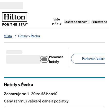
Přejít na obsah
,
otevře se nová záložka
Vaše
Staňte se členem
Přihlaste se
pobyty
Místa
/
Hotely v Řecku
Porovnat
Parkování zdarma 
hotely
Doporučené filtry
Hotely v Řecku
Zobrazuje se 1–20 ze 58 hotelů
Zobrazení 58 hotelů
Ceny zahrnují veškeré daně a poplatky
1
/
12
předchozí obrázek
další o
1 z 12