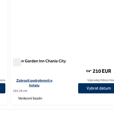
Hilton Garden Inn Chania City
Hilton Garden Inn Chania City
210 EUR
Od*
rou Avenue
Zobrazit podrobnosti o hotelu Hilton Garden Inn Chania City
nors
Zobrazit podrobnosti o
Výprodej Hilton Ho
hotelu
Vybrat datum
265,26 mil
Venkovní bazén