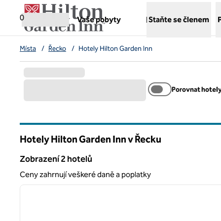
Přejít na obsah
,
otvírá novou záložku
0
Vaše pobyty
Staňte se členem
Místa
/
Řecko
/
Hotely Hilton Garden Inn
Porovnat hotel
Hotely Hilton Garden Inn v Řecku
Zobrazení 2 hotelů
Zobrazení 2 hotelů
Ceny zahrnují veškeré daně a poplatky
1
předchozí obrázek
1 z 12