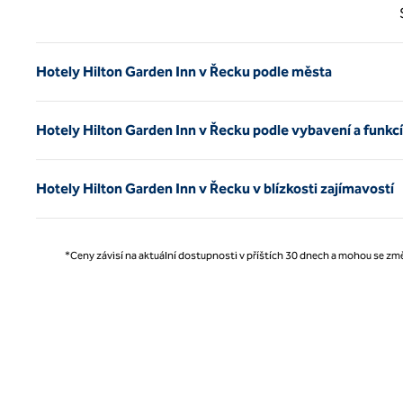
Předc
Hotely Hilton Garden Inn v Řecku podle města
Hotely Hilton Garden Inn v Řecku podle vybavení a funkcí
Hotely Hilton Garden Inn v Řecku v blízkosti zajímavostí
*Ceny závisí na aktuální dostupnosti v příštích 30 dnech a mohou se změ