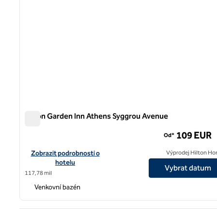
Hilton Garden Inn Athens Syggrou Avenue
Hilton Garden Inn Athens Syggrou Avenue
109 EUR
Od*
Zobrazit podrobnosti o hotelu Hilton Garden Inn Athens Sygg
Zobrazit podrobnosti o
Výprodej Hilton Ho
hotelu
Vybrat datum
117,78 mil
Venkovní bazén