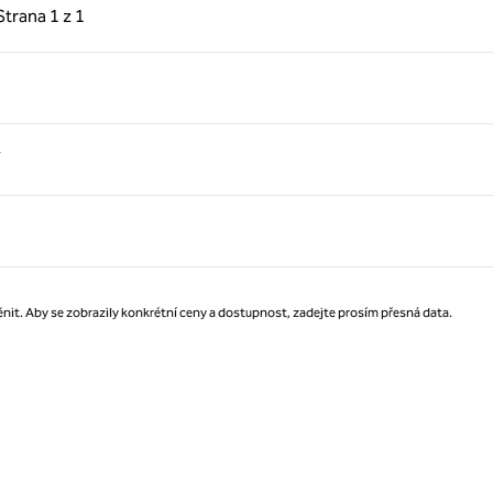
hozí strana, 1 z 1
Další strana, 1 z 1
Strana
1 z 1
Strana 1 z 1
nit. Aby se zobrazily konkrétní ceny a dostupnost, zadejte prosím přesná data.