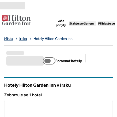
Přejít na obsah
,
otevře se nová záložka
Vaše
Staňte se členem
Přihlaste se
pobyty
Místa
/
Irsko
/
Hotely Hilton Garden Inn
Porovnat hotely
Doporučené filtr
Hotely Hilton Garden Inn v Irsku
Zobrazuje se 1 hotel
1
/
12
Zobrazuje se 1 hotel
předchozí obrázek
další o
1 z 12