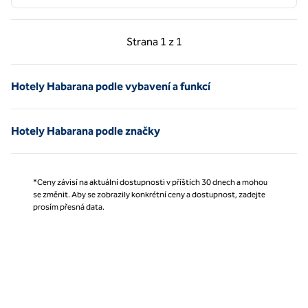
Předchozí strana, 1 z 1
Další strana, 1 z 1
Strana
1 z 1
Strana 1 z 1
Hotely Habarana podle vybavení a funkcí
Hotely Habarana podle značky
*Ceny závisí na aktuální dostupnosti v příštích 30 dnech a mohou
se změnit. Aby se zobrazily konkrétní ceny a dostupnost, zadejte
prosím přesná data.