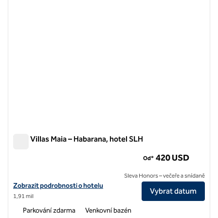
Taru Villas Maia – Habarana, hotel SLH
Taru Villas Maia – Habarana, hotel SLH
420 USD
Od*
Sleva Honors – večeře a snídaně
Zobrazit detaily hotelu pro Taru Villas Maia – Habarana, hotel SLH
Zobrazit podrobnosti o hotelu
Vybrat datum
1,91 mil
Parkování zdarma
Venkovní bazén