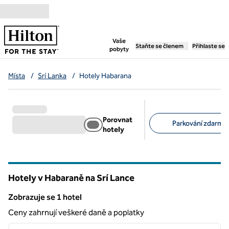
Přejít na obsah
,
otevře se nová záložka
Vaše
Staňte se členem
Přihlaste se
pobyty
Místa
/
Srí Lanka
/
Hotely Habarana
Porovnat
Parkování zdarma 
hotely
Doporučené filtry
Hotely v Habaraně na Srí Lance
Zobrazuje se 1 hotel
Zobrazuje se 1 hotel
Ceny zahrnují veškeré daně a poplatky
1
/
12
předchozí obrázek
další o
1 z 12