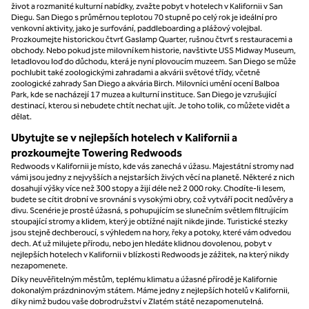
život a rozmanité kulturní nabídky, zvažte pobyt v hotelech v Kalifornii v San
Diegu. San Diego s průměrnou teplotou 70 stupně po celý rok je ideální pro
venkovní aktivity, jako je surfování, paddleboarding a plážový volejbal.
Prozkoumejte historickou čtvrť Gaslamp Quarter, rušnou čtvrť s restauracemi a
obchody. Nebo pokud jste milovníkem historie, navštivte USS Midway Museum,
letadlovou loď do důchodu, která je nyní plovoucím muzeem. San Diego se může
pochlubit také zoologickými zahradami a akvárii světové třídy, včetně
zoologické zahrady San Diego a akvária Birch. Milovníci umění ocení Balboa
Park, kde se nacházejí 17 muzea a kulturní instituce. San Diego je vzrušující
destinací, kterou si nebudete chtít nechat ujít. Je toho tolik, co můžete vidět a
dělat.
Ubytujte se v nejlepších hotelech v Kalifornii a
prozkoumejte Towering Redwoods
Redwoods v Kalifornii je místo, kde vás zanechá v úžasu. Majestátní stromy nad
vámi jsou jedny z nejvyšších a nejstarších živých věcí na planetě. Některé z nich
dosahují výšky více než 300 stopy a žijí déle než 2 000 roky. Chodíte-li lesem,
budete se cítit drobní ve srovnání s vysokými obry, což vytváří pocit nedůvěry a
divu. Scenérie je prostě úžasná, s pohupujícím se slunečním světlem filtrujícím
stoupající stromy a klidem, který je obtížné najít nikde jinde. Turistické stezky
jsou stejně dechberoucí, s výhledem na hory, řeky a potoky, které vám odvedou
dech. Ať už milujete přírodu, nebo jen hledáte klidnou dovolenou, pobyt v
nejlepších hotelech v Kalifornii v blízkosti Redwoods je zážitek, na který nikdy
nezapomenete.
Díky neuvěřitelným městům, teplému klimatu a úžasné přírodě je Kalifornie
dokonalým prázdninovým státem. Máme jedny z nejlepších hotelů v Kalifornii,
díky nimž budou vaše dobrodružství v Zlatém státě nezapomenutelná.