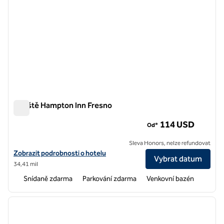
Letiště Hampton Inn Fresno
Letiště Hampton Inn Fresno
114 USD
Od*
Sleva Honors, nelze refundovat
Zobrazit podrobnosti o hotelu na letišti Hampton Inn Fresno
Zobrazit podrobnosti o hotelu
Vybrat datum
34,41 mil
Snídaně zdarma
Parkování zdarma
Venkovní bazén
1
/
12
předchozí obrázek
další o
1 z 12