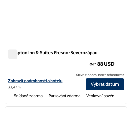
Hampton Inn & Suites Fresno-Severozápad
Hampton Inn & Suites Fresno-Severozápad
88 USD
Od*
Sleva Honors, nelze refundovat
Zobrazit podrobnosti o hotelu Hampton Inn & Suites Fresno-Severo
Zobrazit podrobnosti o hotelu
Vybrat datum
33,47 mil
Snídaně zdarma
Parkování zdarma
Venkovní bazén
1
/
12
předchozí obrázek
další o
1 z 12