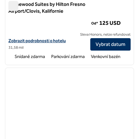
Homewood Suites by Hilton Fresno
Airport/Clovis, Kalifornie
Homewood Suites by Hilton Fresno Airport/Clovis, Kalifornie
125 USD
Od*
Sleva Honors, nelze refundovat
Zobrazit podrobnosti o hotelu Homewood Suites by Hilton Fresno Airp
Zobrazit podrobnosti o hotelu
Vybrat datum
31,58 mil
Snídaně zdarma
Parkování zdarma
Venkovní bazén
1
/
12
předchozí obrázek
další o
1 z 12