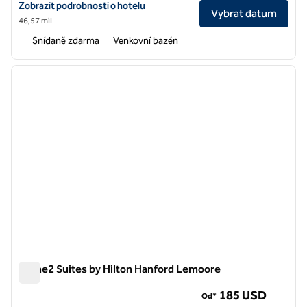
Zobrazit podrobnosti o hotelu Hampton Inn Selma
Zobrazit podrobnosti o hotelu
Vybrat datum
46,57 mil
Snídaně zdarma
Venkovní bazén
1
/
12
předchozí obrázek
další o
1 z 12
Home2 Suites by Hilton Hanford Lemoore
Home2 Suites by Hilton Hanford Lemoore
185 USD
Od*