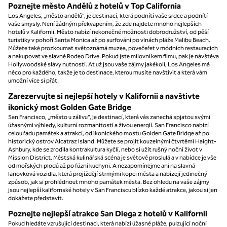
Poznejte město Andělů z hotelů v Top California
Los Angeles, „město andělů“, je destinací, která podnítí vaše srdce a podnítí
vaše smysly. Není žádným překvapením, že zde najdete mnoho nejlepších
hotelů v Kalifornii. Město nabízí nekonečné možnosti dobrodružství, od pěší
turistiky v pohoří Santa Monica až po surfování po vlnách pláže Malibu Beach.
Můžete také prozkoumat světoznámá muzea, povečeřet v módních restauracích
a nakupovat ve slavné Rodeo Drive. Pokud jste milovníkem filmu, pak je návštěva
Hollywoodské slávy nutností. Ať už jsou vaše zájmy jakékoli, Los Angeles má
něco pro každého, takže je to destinace, kterou musíte navštívit a která vám
umožní více si přát.
Zarezervujte si nejlepší hotely v Kalifornii a navštivte
ikonický most Golden Gate Bridge
San Francisco, „město u zálivu“, je destinací, která vás zanechá spjatou svými
úžasnými výhledy, kulturní rozmanitostí a živou energií. San Francisco nabízí
celou řadu památek a atrakcí, od ikonického mostu Golden Gate Bridge až po
historický ostrov Alcatraz Island. Můžete se projít kouzelnými čtvrtěmi Haight-
Ashbury, kde se zrodila kontrakultura kyčlí, nebo si užít rušný noční život v
Mission District. Městská kulinářská scéna je světově proslulá a v nabídce je vše
od mořských plodů až po fúzní kuchyni. A nezapomínejme ani na slavná
lanovková vozidla, která projíždějí strmými kopci města a nabízejí jedinečný
způsob, jak si prohlédnout mnoho památek města. Bez ohledu na vaše zájmy
jsou nejlepší kalifornské hotely v San Franciscu blízko každé atrakce, jakou si jen
dokážete představit.
Poznejte nejlepší atrakce San Diega z hotelů v Kalifornii
Pokud hledáte vzrušující destinaci, která nabízí úžasné pláže, pulzující noční