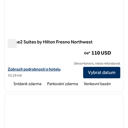
Home2 Suites by Hilton Fresno Northwest
Home2 Suites by Hilton Fresno Northwest
110 USD
Od*
Sleva Honors, nelze refundovat
Zobrazit podrobnosti o hotelu Home2 Suites by Hilton Fresno Nort
Zobrazit podrobnosti o hotelu
Vybrat datum
33,29 mil
Snídaně zdarma
Parkování zdarma
Venkovní bazén
1
/
12
předchozí obrázek
další o
1 z 12