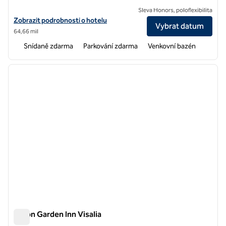
Sleva Honors, poloflexibilita
Zobrazit podrobnosti o hotelu Home2 Suites by Hilton Hanford Lem
Zobrazit podrobnosti o hotelu
Vybrat datum
64,66 mil
Snídaně zdarma
Parkování zdarma
Venkovní bazén
1
/
12
předchozí obrázek
další o
1 z 12
Hilton Garden Inn Visalia
Hilton Garden Inn Visalia