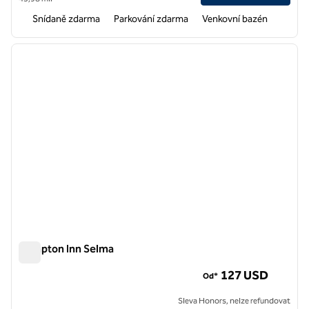
Snídaně zdarma
Parkování zdarma
Venkovní bazén
1
/
12
předchozí obrázek
další o
1 z 12
Hampton Inn Selma
Hampton Inn Selma
127 USD
Od*
Sleva Honors, nelze refundovat