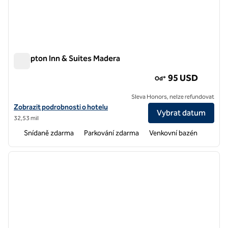
Hampton Inn & Suites Madera
Hampton Inn & Suites Madera
95 USD
Od*
Sleva Honors, nelze refundovat
Zobrazit podrobnosti o hotelu Hampton Inn & Suites Madera
Zobrazit podrobnosti o hotelu
Vybrat datum
32,53 mil
Snídaně zdarma
Parkování zdarma
Venkovní bazén
1
/
11
předchozí obrázek
další o
1 z 11