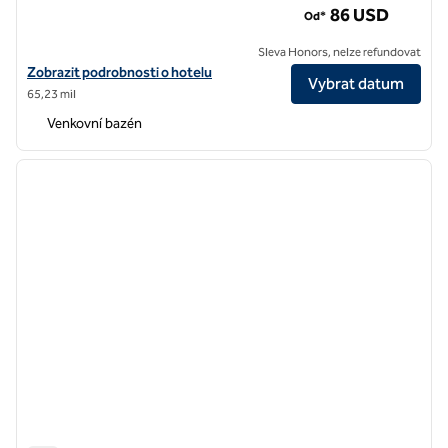
86 USD
Od*
Sleva Honors, nelze refundovat
Zobrazit podrobnosti o hotelu Hilton Garden Inn Visalia
Zobrazit podrobnosti o hotelu
Vybrat datum
65,23 mil
Venkovní bazén
1
/
12
předchozí obrázek
další o
1 z 12