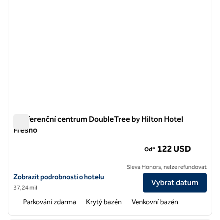
Konferenční centrum DoubleTree by Hilton Hotel
Fresno
Konferenční centrum DoubleTree by Hilton Hotel Fresno
122 USD
Od*
Sleva Honors, nelze refundovat
Zobrazit detaily hotelu DoubleTree by Hilton Hotel Fresno Conventi
Zobrazit podrobnosti o hotelu
Vybrat datum
37,24 mil
Parkování zdarma
Krytý bazén
Venkovní bazén
1
/
12