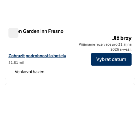
Hilton Garden Inn Fresno
Hilton Garden Inn Fresno
Již brzy
Přijímáme rezervace pro 31. října
2026 a vyšší.
Zobrazit podrobnosti o hotelu Hilton Garden Inn Fresno
Zobrazit podrobnosti o hotelu
Vybrat datum
31,81 mil
Venkovní bazén
1
/
12
předchozí obrázek
další o
1 z 12