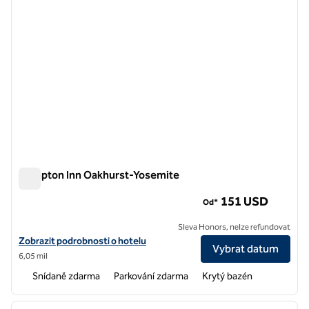
Hampton Inn Oakhurst-Yosemite
Hampton Inn Oakhurst-Yosemite
151 USD
Od*
Sleva Honors, nelze refundovat
Zobrazit podrobnosti o hotelu Hampton Inn Oakhurst-Yosemite
Zobrazit podrobnosti o hotelu
Vybrat datum
6,05 mil
Snídaně zdarma
Parkování zdarma
Krytý bazén
1
/
12
předchozí obrázek
další o
1 z 12