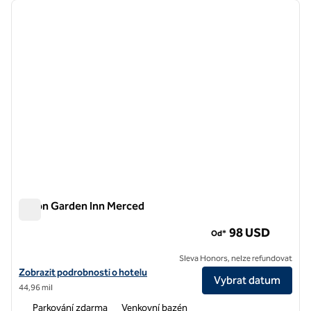
předchozí obrázek
další o
1 z 12
Hilton Garden Inn Merced
Hilton Garden Inn Merced
98 USD
Od*
Sleva Honors, nelze refundovat
Zobrazit podrobnosti o hotelu Hilton Garden Inn Merced
Zobrazit podrobnosti o hotelu
Vybrat datum
44,96 mil
Parkování zdarma
Venkovní bazén