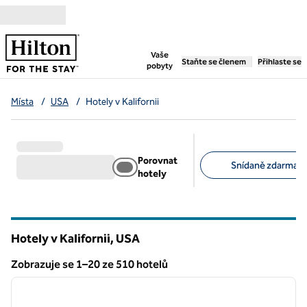
Přejít na obsah
,
otevře se nová záložka
Vaše
Staňte se členem
Přihlaste se
pobyty
Místa
/
USA
/
Hotely v Kalifornii
Porovnat
Snídaně zdarma (1
hotely
Doporučené filtry
Hotely v Kalifornii, USA
Zobrazuje se 1–20 ze 510 hotelů
1
/
12
Zobrazení 510 hotelů
předchozí obrázek
další o
1 z 12