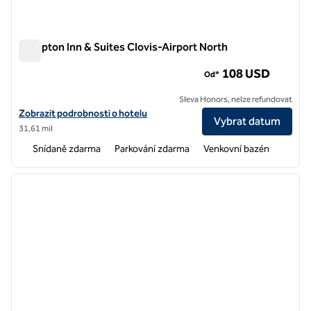
Hampton Inn & Suites Clovis-Airport North
Hampton Inn & Suites Clovis-Airport North
108 USD
Od*
Sleva Honors, nelze refundovat
Zobrazit podrobnosti o hotelu Hampton Inn & Suites Clovis-Airport 
Zobrazit podrobnosti o hotelu
Vybrat datum
31,61 mil
Snídaně zdarma
Parkování zdarma
Venkovní bazén
1
/
8
předchozí obrázek
další o
1 z 8