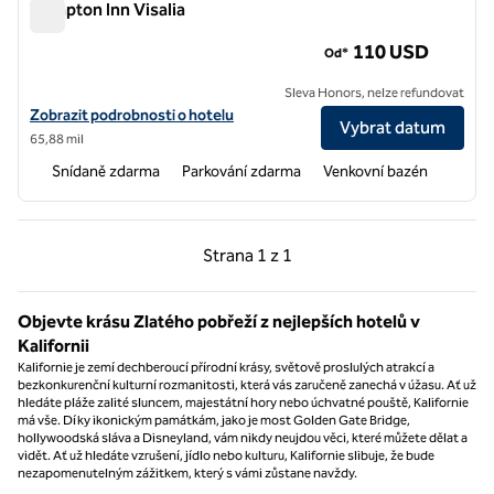
Hampton Inn Visalia
Hampton Inn Visalia
110 USD
Od*
Sleva Honors, nelze refundovat
Zobrazit podrobnosti o hotelu Hampton Inn Visalia
Zobrazit podrobnosti o hotelu
Vybrat datum
65,88 mil
Snídaně zdarma
Parkování zdarma
Venkovní bazén
Předchozí strana, 1 z 1
Další strana, 1 z 1
Strana
1 z 1
Strana 1 z 1
Objevte krásu Zlatého pobřeží z nejlepších hotelů v
Kalifornii
Kalifornie je zemí dechberoucí přírodní krásy, světově proslulých atrakcí a
bezkonkurenční kulturní rozmanitosti, která vás zaručeně zanechá v úžasu. Ať už
hledáte pláže zalité sluncem, majestátní hory nebo úchvatné pouště, Kalifornie
má vše. Díky ikonickým památkám, jako je most Golden Gate Bridge,
hollywoodská sláva a Disneyland, vám nikdy neujdou věci, které můžete dělat a
vidět. Ať už hledáte vzrušení, jídlo nebo kulturu, Kalifornie slibuje, že bude
nezapomenutelným zážitkem, který s vámi zůstane navždy.