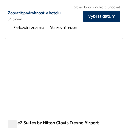
Sleva Honors, nelze refundovat
Zobrazit podrobnosti o hotelu Hilton Garden Inn Clovis
Zobrazit podrobnosti o hotelu
Vybrat datum
31,37 mil
Parkování zdarma
Venkovní bazén
1
/
12
předchozí obrázek
další o
1 z 12
Home2 Suites by Hilton Clovis Fresno Airport