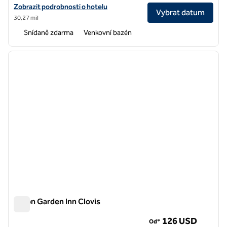
Zobrazit podrobnosti o hotelu Homewood Suites by Hilton Fresno
Zobrazit podrobnosti o hotelu
Vybrat datum
30,27 mil
Snídaně zdarma
Venkovní bazén
1
/
13
předchozí obrázek
další o
1 z 13
Hilton Garden Inn Clovis
Hilton Garden Inn Clovis
126 USD
Od*