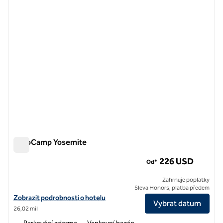
AutoCamp Yosemite
AutoCamp Yosemite
226 USD
Od*
Zahrnuje poplatky
Sleva Honors, platba předem
Zobrazit podrobnosti o hotelu pro AutoCamp Yosemite
Zobrazit podrobnosti o hotelu
Vybrat datum
26,02 mil