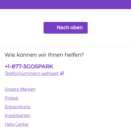
Nach oben
Wie können wir Ihnen helfen?
Telefon:
+1-877-5GOSPARK
,
Öffnet eine neue Registerk
Telefonnummern weltweit
Unsere Marken
Presse
Entwicklung
Kreditkarten
Help Center