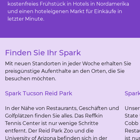
kostenfreies Frühstück in Hotels in Nordamerika
und einen hoteleigenen Markt für Einkäufe in
letzter Minute.
Finden Sie Ihr Spark
Mit neuen Standorten in jeder Woche erhalten Sie
preisgünstige Aufenthalte an den Orten, die Sie
besuchen möchten.
Spark Tucson Reid Park
Spar
Arizona, USA
Ge
In der Nähe von Restaurants, Geschäften und
Unser
Golfplätzen finden Sie alles. Das Reffkin
State
Tennis Center ist nur wenige Schritte
Cobb 
entfernt. Der Reid Park Zoo und die
Resta
University of Arizona befinden sich in der
ist nu