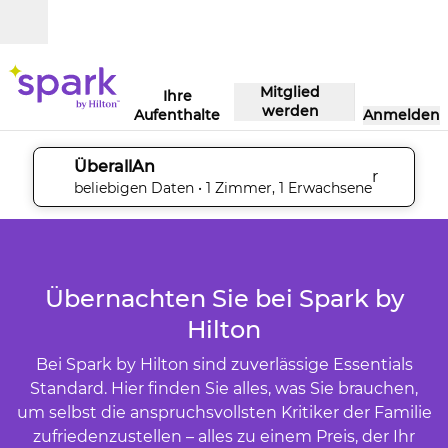
Weiter zum Inhalt
Geöffnet
Mitglied
Ihre
werden
Aufenthalte
Anmelden
ÜberallAn
r
Suchdetails bearbeiten, Beliebige Daten, 1 Zimmer
beliebigen Daten
• 1 Zimmer, 1 Erwachsene
1
/
3
Vorheriges Bild
nächs
1 von 3
Übernachten Sie bei Spark by
Hilton
Bei Spark by Hilton sind zuverlässige Essentials
Standard. Hier finden Sie alles, was Sie brauchen,
um selbst die anspruchsvollsten Kritiker der Familie
zufriedenzustellen – alles zu einem Preis, der Ihr