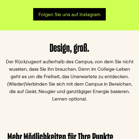
Folgen Sie uns auf Instagram
1
/
4
1 von 4
Vorheriges Bild
nächstes B
Design, groß.
Der Rückzugsort außerhalb des Campus, von dem Sie nicht
wussten, dass Sie ihn brauchen. Denn im College-Leben
geht es um die Freiheit, das Unerwartete zu entdecken.
(Wieder)Verbinden Sie sich mit dem Campus in Bereichen,
die auf Geist, Neugier und ganztägiger Energie basieren.
Lernen optional.
Mehr Möglichkeiten für Ihre Punkte