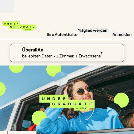
Weiter zum Inhalt
Geöffnet
Mitglied werden
Ihre Aufenthalte
Anmelden
ÜberallAn
r
Suchdetails bearbeiten, Beliebige Daten, 1 Zimmer, 1 Erw
beliebigen Daten
• 1 Zimmer, 1 Erwachsene