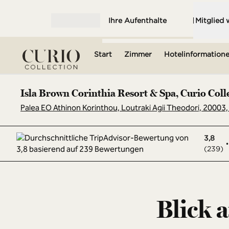
Weiter zum Inhalt
Ihre Aufenthalte
Mitglied
Menü öffnen
Start
Zimmer
Hotelinformation
Isla Brown Corinthia Resort & Spa, Curio Coll
Palea EO Athinon Korinthou, Loutraki Agii Theodori, 20003
3,8
•
(
239
)
Blick 