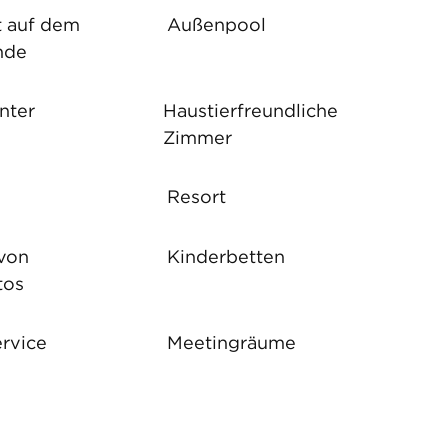
t auf dem
Außenpool
nde
nter
Haustier­freundliche
Zimmer
Resort
von
Kinderbetten
tos
rvice
Meeting­räume