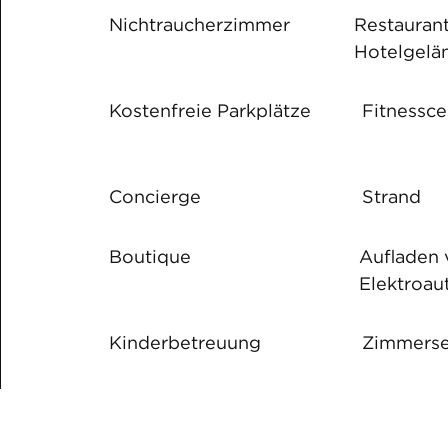
Nichtraucher­zimmer
Restauran
Hotelgelä
Kostenfreie Parkplätze
Fitnessce
Concierge
Strand
Boutique
Aufladen 
Elektroau
Kinderbetreuung
Zimmer­se