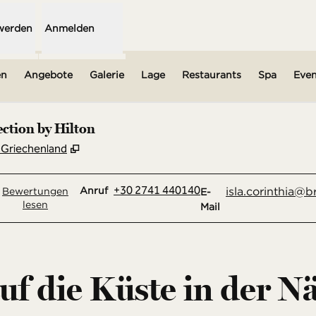
 werden
Anmelden
en
Angebote
Galerie
Lage
Restaurants
Spa
Even
ection by Hilton
,
Öffnet eine neue Registerkarte
, Griechenland
Anruf
Email
+30 2741 440140
Anruf
isla.corinthia
@br
Bewertungen
E-
lesen
Mail
auf die Küste in der N