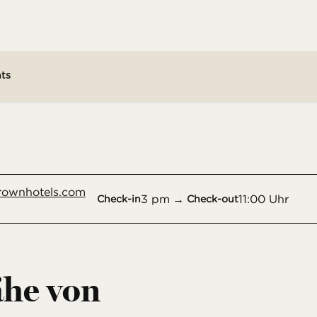
ts
1 von 12
1
/
12
Vorheriges Bild
Nächstes Bild
ownhotels.com
3 pm
→
11:00 Uhr
Check-in
Check-out
ähe von