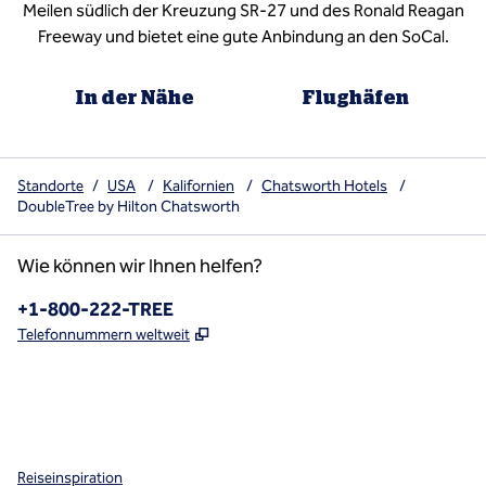
Meilen südlich der Kreuzung SR-27 und des Ronald Reagan
Freeway und bietet eine gute Anbindung an den SoCal.
In der Nähe
Flughäfen
Standorte
/
USA
/
Kalifornien
/
Chatsworth Hotels
/
DoubleTree by Hilton Chatsworth
Wie können wir Ihnen helfen?
Telefon:
+1-800-222-TREE
,
Öffnet eine neue Registerkarte
Telefonnummern weltweit
x
Facebook
Instagram
,
Öffnet eine neue Registerkarte
,
Öffnet eine neue Registerkarte
,
Öffnet eine neue Registerkarte
Reiseinspiration