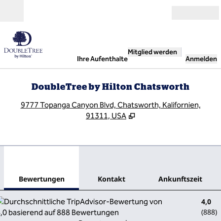
Weiter zum Inhalt
Geöffnet
Mitglied werden
Ihre Aufenthalte
Anmelden
DoubleTree by Hilton Chatsworth
,
Ö
9777 Topanga Canyon Blvd, Chatsworth, Kalifornien,
91311, USA
1
/
12
Vorheriges Bild
Näch
1 von 12
Kontakt
Bewertungen
Kontakt
Ankunftszeit
4,0
(
888
)