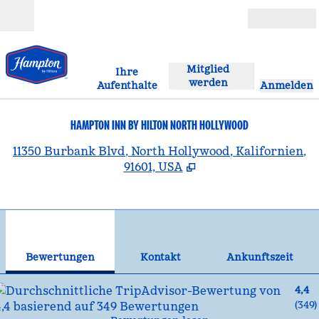
Weiter zum Inhalt
Geöffnet
Mitglied
Ihre
werden
Aufenthalte
Anmelden
HAMPTON INN BY HILTON NORTH HOLLYWOOD
,
Ö
11350 Burbank Blvd, North Hollywood, Kalifornien,
91601, USA
1
/
12
Vorheriges Bild
Näc
1 von 12
Kontakt
Bewertungen
Kontakt
Ankunftszeit
4,4
(
349
)