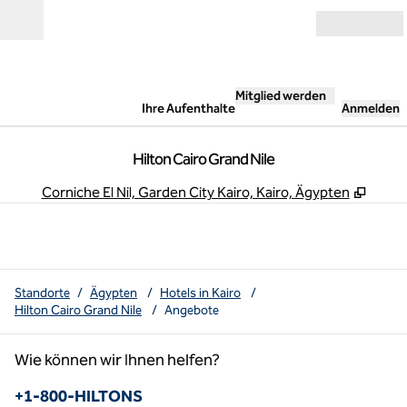
Weiter zum Inhalt
Geöffnet
Mitglied werden
Ihre Aufenthalte
Anmelden
Hilton Cairo Grand Nile
,
Öffne
Corniche El Nil, Garden City Kairo, Kairo, Ägypten
Standorte
/
Ägypten
/
Hotels in Kairo
/
Hilton Cairo Grand Nile
/
Angebote
Wie können wir Ihnen helfen?
Telefon:
+1-800-HILTONS