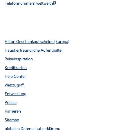
,
Öffnet eine neue Registerkarte
Telefonnummern weltweit
x
Facebook
Instagram
YouTube
Pinterest
,
Öffnet eine neue Registerkarte
,
Öffnet eine neue Registerkarte
,
Öffnet eine neue Registerkarte
,
neue Registerkarte wird geöffnet
,
öffnet neue Registerkarte
Hilton Geschenkgutscheine (Europa)
Haustierfreundliche Aufenthalte
Reiseinspiration
Kreditkarten
Help Center
Webzugriff
Entwicklung
Presse
Karrieren
Sitemap
globalen Datenschutzerklärung