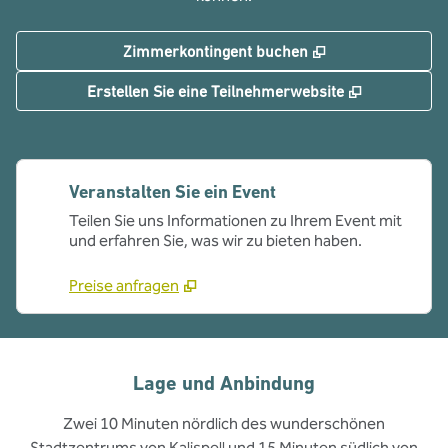
,
Öffnet eine neue
Zimmerkontingent buchen
,
Öffnet eine
Erstellen Sie eine Teilnehmerwebsite
Veranstalten Sie ein Event
Teilen Sie uns Informationen zu Ihrem Event mit
und erfahren Sie, was wir zu bieten haben.
Preise anfragen
Lage und Anbindung
Zwei 10 Minuten nördlich des wunderschönen
Stadtzentrums von Kalispell und 15 Minuten südlich von