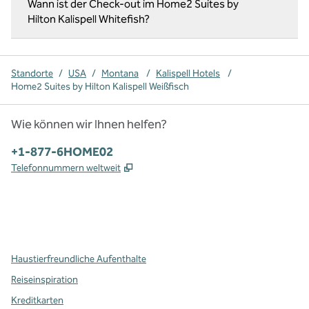
Wann ist der Check-out im Home2 Suites by
Hilton Kalispell Whitefish?
Standorte
/
USA
/
Montana
/
Kalispell Hotels
/
Home2 Suites by Hilton Kalispell Weißfisch
Wie können wir Ihnen helfen?
Telefon:
+1-877-6HOME02
,
Öffnet eine neue Registerkarte
Telefonnummern weltweit
x
Facebook
Instagram
,
Öffnet eine neue Registerkarte
,
Öffnet eine neue Registerkarte
,
Öffnet eine neue Registerkarte
Haustierfreundliche Aufenthalte
Reiseinspiration
Kreditkarten