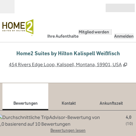
Weiter zum Inhalt
Geöffnet
Mitglied werden
Ihre Aufenthalte
Anmelden
Home2 Suites by Hilton Kalispell Weißfisch
,
Öff
454 Rivers Edge Loop, Kalispell, Montana, 59901, USA
1
/
12
Vorheriges Bild
Näch
1 von 12
Kontakt
Bewertungen
Kontakt
Ankunftszeit
4,0
(
10
)
Bewertungen lesen