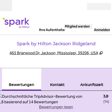
Weiter zum Inhalt
Geöffnet
Mitglied werden
Ihre Aufenthalte
Anmelden
Spark by Hilton Jackson Ridgeland
,
Öffn
465 Briarwood Dr, Jackson, Mississippi, 39206, USA
1
/
11
Vorheriges Bild
Näch
1 von 11
Kontakt
Bewertungen
Kontakt
Ankunftszeit
3,8
(
14
)
Bewertungen lesen