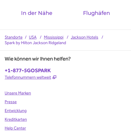
In der Nähe
Flughäfen
Standorte
/
USA
/
Mississippi
/
Jackson Hotels
/
Spark by Hilton Jackson Ridgeland
Wie können wir Ihnen helfen?
Telefon:
+1-877-5GOSPARK
,
Öffnet eine neue Registerkarte
Telefonnummern weltweit
Unsere Marken
Presse
Entwicklung
Kreditkarten
Help Center