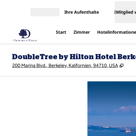
Weiter zum Inhalt
Ihre Aufenthalte
Mitglied
Menü öffnen
Start
Zimmer
Hotelinformation
DoubleTree by Hilton Hotel Ber
,
Öffn
200 Marina Blvd., Berkeley, Kalifornien, 94710, USA