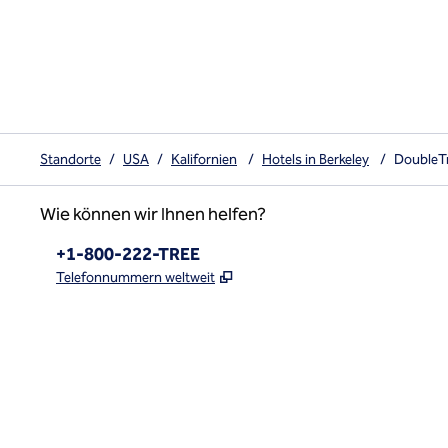
Standorte
/
USA
/
Kalifornien
/
Hotels in Berkeley
/
DoubleTr
Wie können wir Ihnen helfen?
Telefon:
+1-800-222-TREE
,
Öffnet eine neue Registerkar
Telefonnummern weltweit
x
Facebook
Instagram
,
Öffnet eine neue Registerkarte
,
Öffnet eine neue Registerkarte
,
Öffnet eine neue Registerkarte