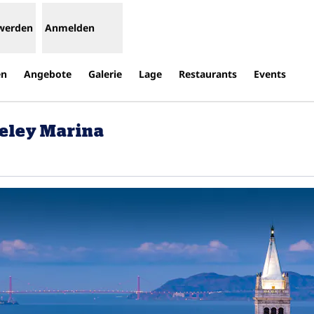
 werden
Anmelden
en
Angebote
Galerie
Lage
Restaurants
Events
keley Marina
et eine neue Registerkarte