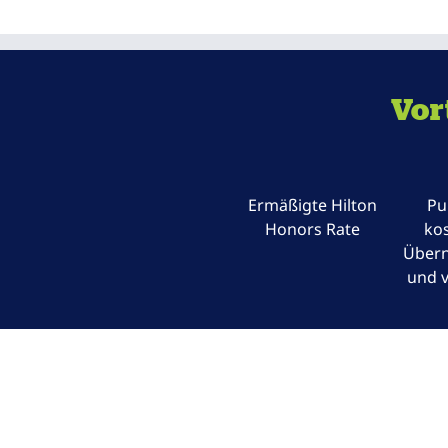
Vor
Ermäßigte Hilton
Pu
Honors Rate
kos
Über
und v