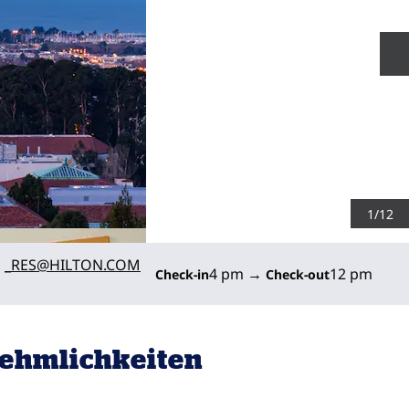
N
1
/
12
ilJBLCA
_RES
@HILTON.COM
4 pm
→
12 pm
Check-in
Check-out
ehmlichkeiten