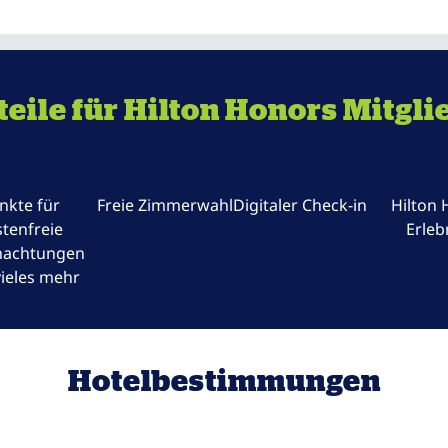
teile für Hilton Honors Mitgli
nkte für
Freie Zimmerwahl
Digitaler Check-in
Hilton
tenfreie
Erleb
nachtungen
ieles mehr
Hotelbestimmungen