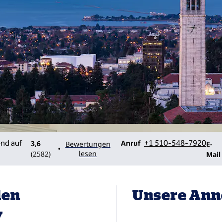
Telefon
E-Ma
Anruf
+1 510-548-7920
3,6
Bewertungen
E-
•
lesen
(
2582
)
Mail
den
Unsere Ann
y