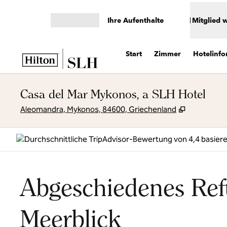
Weiter zum Inhalt
Ihre Aufenthalte
Mitglied 
Menü öffnen
Start
Zimmer
Hotelinf
Casa del Mar Mykonos, a SLH Hotel
,
Öffnet ein
Aleomandra, Mykonos, 84600, Griechenland
Abgeschiedenes Re
Meerblick