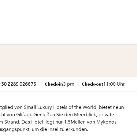
1 von 7
1
/
7
Vorheriges Bild
Nächstes Bild
+30 2289 026676
3 pm
→
11:00 Uhr
Check-in
Check-out
glied von Small Luxury Hotels of the World, bietet neun
Bucht von Glifadi. Genießen Sie den Meerblick, private
 Strand. Das Hotel liegt nur 1,5Meilen von Mykonos
Ausgangspunkt, um die Insel zu erkunden.