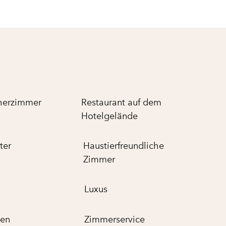
her­zimmer
Restaurant auf dem
Hotelgelände
ter
Haustier­freundliche
Zimmer
Luxus
ten
Zimmer­service