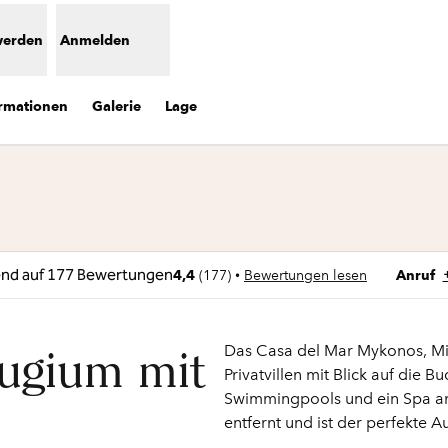
werden
Anmelden
ormationen
Galerie
Lage
e neue Registerkarte
Anruf
•
4,4
(
177
)
Bewertungen lesen
Anruf
Das Casa del Mar Mykonos, Mit
fugium mit
Privatvillen mit Blick auf die 
Swimmingpools und ein Spa am
entfernt und ist der perfekte 