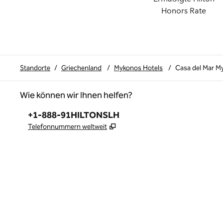
Honors Rate
Standorte
/
Griechenland
/
Mykonos Hotels
/
Casa del Mar M
Wie können wir Ihnen helfen?
Telefon:
+1-888-91HILTONSLH
,
Öffnet eine neue Registerkar
Telefonnummern weltweit