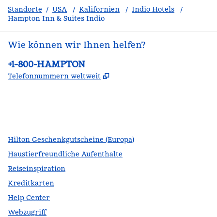
Standorte
/
USA
/
Kalifornien
/
Indio Hotels
/
Hampton Inn & Suites Indio
Wie können wir Ihnen helfen?
Telefon:
+1-800-HAMPTON
,
Öffnet eine neue Register
Telefonnummern weltweit
Facebook
x
Instagram
,
Öffnet eine neue Registerkarte
,
Öffnet eine neue Registerkarte
,
Öffnet eine neue Registerkarte
Hilton Geschenkgutscheine (Europa)
Haustierfreundliche Aufenthalte
Reiseinspiration
Kreditkarten
Help Center
Webzugriff