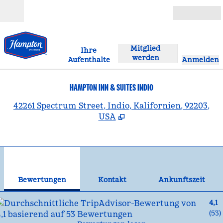
Weiter zum Inhalt
Geöffnet
Mitglied
Ihre
werden
Aufenthalte
Anmelden
HAMPTON INN & SUITES INDIO
,
Ö
42261 Spectrum Street, Indio, Kalifornien, 92203,
USA
1
/
12
Vorheriges Bild
Näc
1 von 12
Kontakt
Bewertungen
Kontakt
Ankunftszeit
4,1
(
53
)