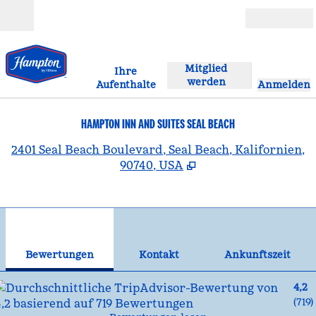
Weiter zum Inhalt
Geöffnet
Mitglied
Ihre
werden
Aufenthalte
Anmelden
HAMPTON INN AND SUITES SEAL BEACH
,
Ö
2401 Seal Beach Boulevard, Seal Beach, Kalifornien,
90740, USA
1
/
13
Vorheriges Bild
Näc
1 von 13
Kontakt
Bewertungen
Kontakt
Ankunftszeit
4,2
(
719
)