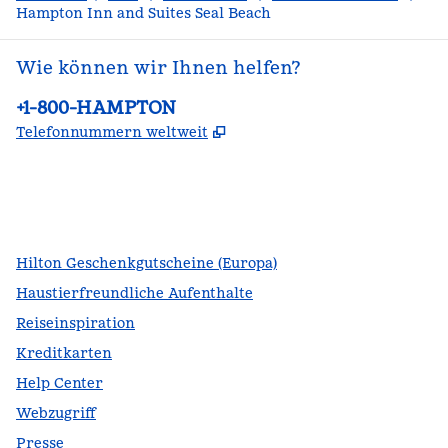
Hampton Inn and Suites Seal Beach
Wie können wir Ihnen helfen?
Telefon:
+1-800-HAMPTON
,
Öffnet eine neue Register
Telefonnummern weltweit
Facebook
x
Instagram
,
Öffnet eine neue Registerkarte
,
Öffnet eine neue Registerkarte
,
Öffnet eine neue Registerkarte
Hilton Geschenkgutscheine (Europa)
Haustierfreundliche Aufenthalte
Reiseinspiration
Kreditkarten
Help Center
Webzugriff
Presse