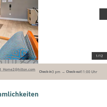
N
1
/
12
D_Home2
@hilton.com
3 pm
→
11:00 Uhr
Check-in
Check-out
mlichkeiten