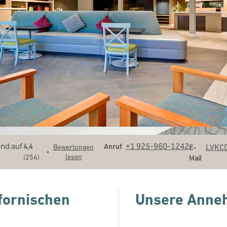
Telefon
Email
+1 925-960-1242
Anruf
LVKC
4,4
Bewertungen
E-
•
lesen
(
254
)
Mail
ifornischen
Unsere Anneh