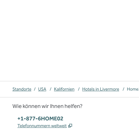
Standorte
/
USA
/
Kalifornien
/
Hotels in Livermore
/
Home2
Wie können wir Ihnen helfen?
Telefon:
+1-877-6HOME02
,
Öffnet eine neue Registerkar
Telefonnummern weltweit