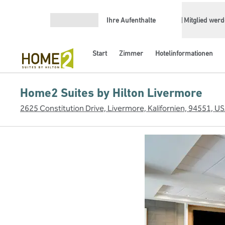
Weiter zum Inhalt
Ihre Aufenthalte
Mitglied wer
Menü öffnen
Start
Zimmer
Hotelinformationen
Home2 Suites by Hilton Livermore
2625 Constitution Drive, Livermore, Kalifornien, 94551, U