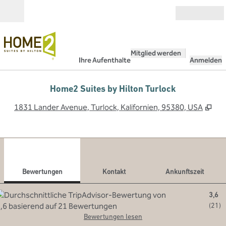
Weiter zum Inhalt
Geöffnet
Mitglied werden
Ihre Aufenthalte
Anmelden
Home2 Suites by Hilton Turlock
,
Öff
1831 Lander Avenue, Turlock, Kalifornien, 95380, USA
1
/
12
Vorheriges Bild
Näch
1 von 12
Kontakt
Bewertungen
Kontakt
Ankunftszeit
3,6
(
21
)
Bewertungen lesen