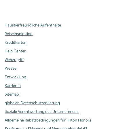
x
Facebook
Instagram
,
Öffnet eine neue Registerkarte
,
Öffnet eine neue Registerkarte
,
Öffnet eine neue Registerkarte
Haustierfreundliche Aufenthalte
Reiseinspiration
Kreditkarten
Help Center
Webzugriff
Presse
Entwicklung
Karrieren
Sitemap
globalen Datenschutzerklärung
Soziale Verantwortung des Unternehmens
Allgemeine Rabattbedingungen für Hilton Honors
,
Öffnet eine neue Re
Erklärung zu Sklaverei und Menschenhandel