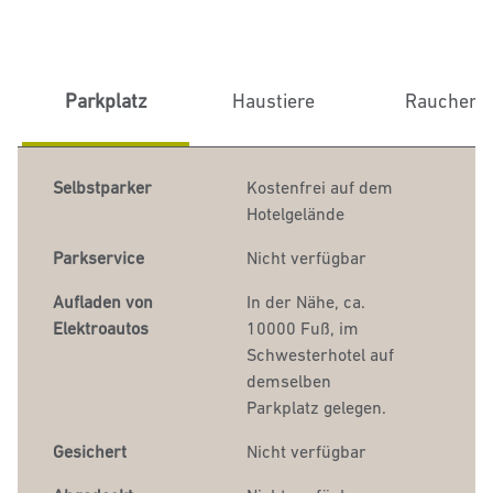
Parkplatz
Haustiere
Raucher
Selbstparker
Kostenfrei auf dem
Hotelgelände
Parkservice
Nicht verfügbar
Aufladen von
In der Nähe, ca.
Elektroautos
10000 Fuß
, im
Schwesterhotel auf
demselben
Parkplatz gelegen.
Gesichert
Nicht verfügbar