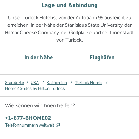
Lage und Anbindung
Unser Turlock Hotel ist von der Autobahn 99 aus leicht zu
erreichen. In der Nähe der Stanislaus State University, der
Hilmar Cheese Company, der Golfplätze und der Innenstadt
von Turlock.
In der Nähe
Flughäfen
Standorte
/
USA
/
Kalifornien
/
Turlock Hotels
/
Home2 Suites by Hilton Turlock
Wie können wir Ihnen helfen?
Telefon:
+1-877-6HOME02
,
Öffnet eine neue Registerkarte
Telefonnummern weltweit