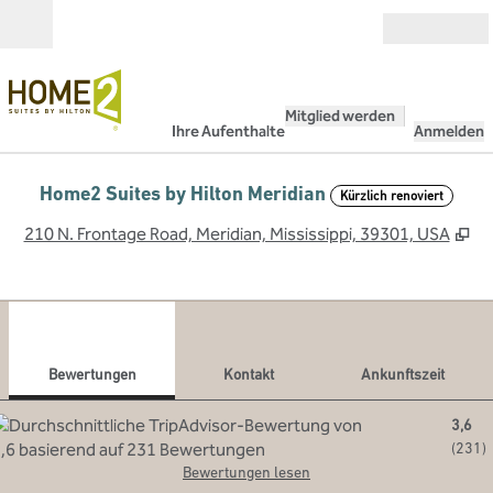
Weiter zum Inhalt
Geöffnet
Mitglied werden
Ihre Aufenthalte
Anmelden
Home2 Suites by Hilton Meridian
Kürzlich renoviert
,
Öf
210 N. Frontage Road, Meridian, Mississippi, 39301, USA
1
/
10
Vorheriges Bild
Näch
1 von 10
Kontakt
Bewertungen
Kontakt
Ankunftszeit
3,6
(
231
)
Bewertungen lesen