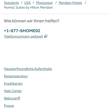
Standorte
/
USA
/
Mississippi
/
Meridian Hotels
/
Home2 Suites by Hilton Meridian
Wie können wir Ihnen helfen?
Telefon:
+1-877-6HOME02
,
Öffnet eine neue Registerkarte
Telefonnummern weltweit
x
Facebook
Instagram
,
Öffnet eine neue Registerkarte
,
Öffnet eine neue Registerkarte
,
Öffnet eine neue Registerkarte
Haustierfreundliche Aufenthalte
Reiseinspiration
Kreditkarten
Help Center
Webzugriff
Presse