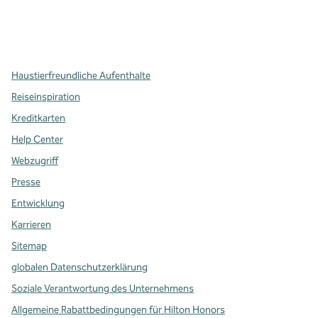
x
Facebook
Instagram
,
Öffnet eine neue Registerkarte
,
Öffnet eine neue Registerkarte
,
Öffnet eine neue Registerkarte
Haustierfreundliche Aufenthalte
Reiseinspiration
Kreditkarten
Help Center
Webzugriff
Presse
Entwicklung
Karrieren
Sitemap
globalen Datenschutzerklärung
Soziale Verantwortung des Unternehmens
Allgemeine Rabattbedingungen für Hilton Honors