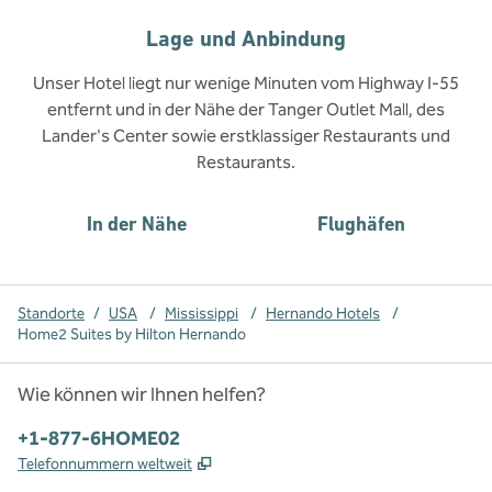
Lage und Anbindung
Unser Hotel liegt nur wenige Minuten vom Highway I-55
entfernt und in der Nähe der Tanger Outlet Mall, des
Lander's Center sowie erstklassiger Restaurants und
Restaurants.
In der Nähe
Flughäfen
Standorte
/
USA
/
Mississippi
/
Hernando Hotels
/
Home2 Suites by Hilton Hernando
Wie können wir Ihnen helfen?
Telefon:
+1-877-6HOME02
,
Öffnet eine neue Registerkarte
Telefonnummern weltweit