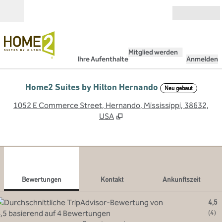
Weiter zum Inhalt
Geöffnet
Mitglied werden
Ihre Aufenthalte
Anmelden
Home2 Suites by Hilton Hernando
Neu gebaut
,
Ö
1052 E Commerce Street, Hernando, Mississippi, 38632,
USA
1
/
12
Vorheriges Bild
Näch
1 von 12
Kontakt
Bewertungen
Kontakt
Ankunftszeit
4,5
(
4
)