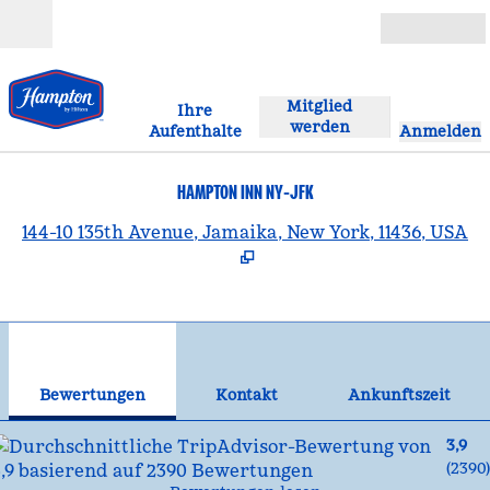
Weiter zum Inhalt
Geöffnet
Mitglied
Ihre
werden
Aufenthalte
Anmelden
HAMPTON INN NY-JFK
,
Ö
144-10 135th Avenue, Jamaika, New York, 11436, USA
1
/
12
Vorheriges Bild
Näc
1 von 12
Kontakt
Bewertungen
Kontakt
Ankunftszeit
3,9
(
2390
)