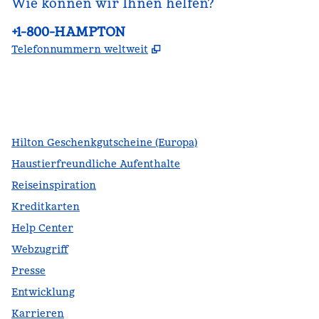
Wie können wir Ihnen helfen?
Telefon:
+1-800-HAMPTON
,
Öffnet eine neue Register
Telefonnummern weltweit
Facebook
x
Instagram
,
Öffnet eine neue Registerkarte
,
Öffnet eine neue Registerkarte
,
Öffnet eine neue Registerkarte
Hilton Geschenkgutscheine (Europa)
Haustierfreundliche Aufenthalte
Reiseinspiration
Kreditkarten
Help Center
Webzugriff
Presse
Entwicklung
Karrieren