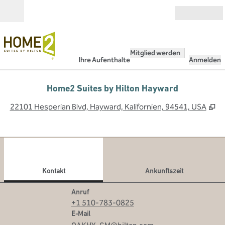
Weiter zum Inhalt
Geöffnet
Mitglied werden
Ihre Aufenthalte
Anmelden
Home2 Suites by Hilton Hayward
,
Ö
22101 Hesperian Blvd, Hayward, Kalifornien, 94541, USA
1
/
6
Vorheriges Bild
Näch
1 von 6
Kontakt
Kontakt
Ankunftszeit
Telefon
Anruf
+1 510-783-0825
Email
E-Mail