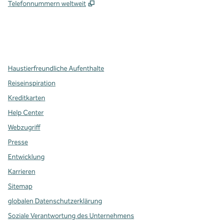
,
Öffnet eine neue Registerkarte
Telefonnummern weltweit
x
Facebook
Instagram
,
Öffnet eine neue Registerkarte
,
Öffnet eine neue Registerkarte
,
Öffnet eine neue Registerkarte
Haustierfreundliche Aufenthalte
Reiseinspiration
Kreditkarten
Help Center
Webzugriff
Presse
Entwicklung
Karrieren
Sitemap
globalen Datenschutzerklärung
Soziale Verantwortung des Unternehmens