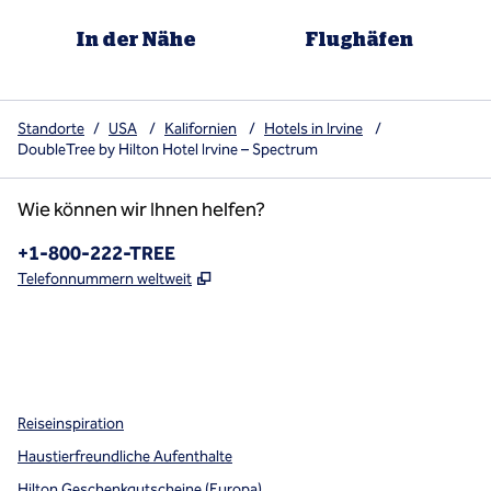
In der Nähe
Flughäfen
Standorte
/
USA
/
Kalifornien
/
Hotels in Irvine
/
DoubleTree by Hilton Hotel Irvine – Spectrum
Wie können wir Ihnen helfen?
Telefon:
+1-800-222-TREE
,
Öffnet eine neue Registerkarte
Telefonnummern weltweit
x
Facebook
Instagram
,
Öffnet eine neue Registerkarte
,
Öffnet eine neue Registerkarte
,
Öffnet eine neue Registerkarte
Reiseinspiration
Haustierfreundliche Aufenthalte
Hilton Geschenkgutscheine (Europa)