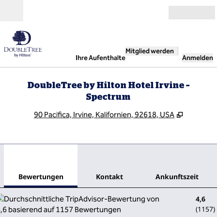
Weiter zum Inhalt
Geöffnet
Mitglied werden
Ihre Aufenthalte
Anmelden
DoubleTree by Hilton Hotel Irvine –
Spectrum
,
Öffnet e
90 Pacifica, Irvine, Kalifornien, 92618, USA
1
/
12
Vorheriges Bild
Näch
1 von 12
Kontakt
Bewertungen
Kontakt
Ankunftszeit
4,6
(
1157
)