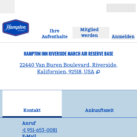
Weiter zum Inhalt
Geöffnet
Mitglied
Ihre
werden
Aufenthalte
Anmelden
HAMPTON INN RIVERSIDE MARCH AIR RESERVE BASE
,
Ö
22440 Van Buren Boulevard, Riverside,
Kalifornien, 92518, USA
1
/
12
Vorheriges Bild
Näc
1 von 12
Kontakt
Kontakt
Ankunftszeit
Telefon
Anruf
+1 951-653-0081
Email
E-Mail