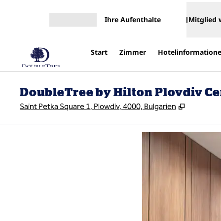
Weiter zum Inhalt
Ihre Aufenthalte
Mitglied
Menü öffnen
Start
Zimmer
Hotelinformation
DoubleTree by Hilton Plovdiv Ce
,
Öffnet ei
Saint Petka Square 1, Plowdiv, 4000, Bulgarien