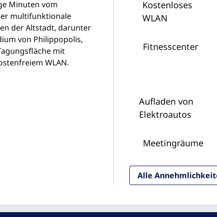
ige Minuten vom
Kostenloses
ier multifunktionale
WLAN
n der Altstadt, darunter
ium von Philippopolis,
Fitnesscenter
 Tagungsfläche mit
kostenfreiem WLAN.
Aufladen von
Elektroautos
Meeting­räume
Alle Annehmlichkei