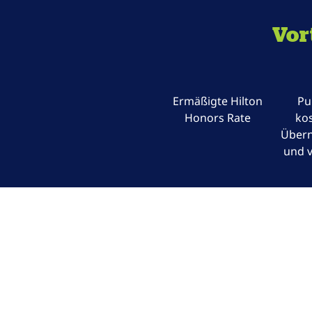
Vor
Ermäßigte Hilton
Pu
Honors Rate
kos
Über
und v