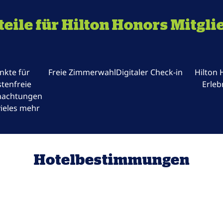
teile für Hilton Honors Mitgli
nkte für
Freie Zimmerwahl
Digitaler Check-in
Hilton
tenfreie
Erleb
nachtungen
ieles mehr
Hotelbestimmungen