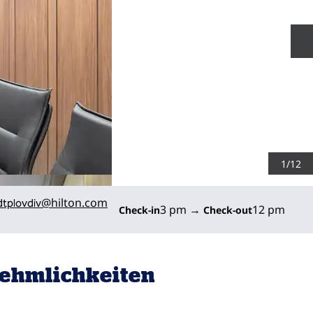
N
1
/
12
@hilton.com
dtplovdiv
3 pm
→
12 pm
Check-in
Check-out
ehmlichkeiten