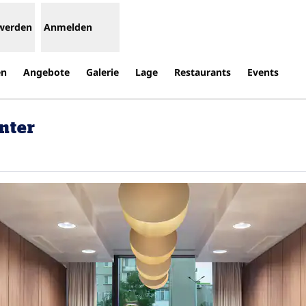
 werden
Anmelden
en
Angebote
Galerie
Lage
Restaurants
Events
nter
ne neue Registerkarte