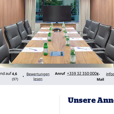
Telefon
Email
Anruf
+359 32 350 000
4,6
Bewertungen
E-
info
•
lesen
(
97
)
Mail
Unsere Ann