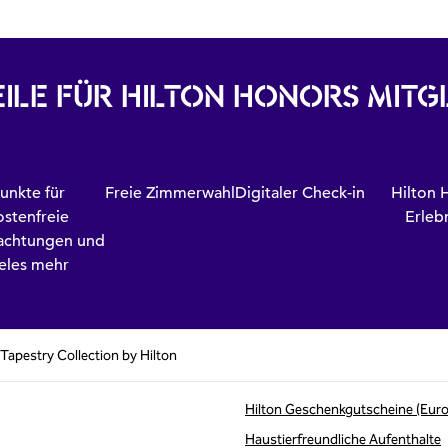
ILE FÜR HILTON HONORS MITG
unkte für
Freie Zimmerwahl
Digitaler Check-in
Hilton 
ostenfreie
Erleb
achtungen und
ieles mehr
 Tapestry Collection by Hilton
Hilton Geschenkgutscheine (Eur
Haustierfreundliche Aufenthalte