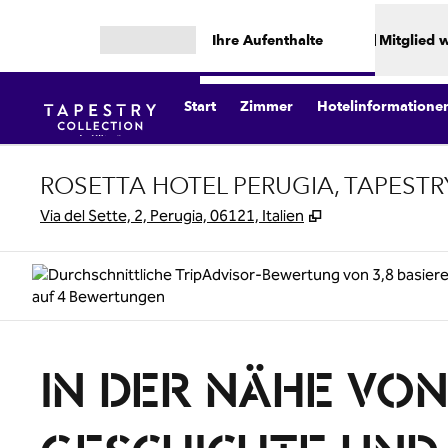
Weiter zum Inhalt
Ihre Aufenthalte
Mitglied 
Menü öffnen
Start
Zimmer
Hotelinformatione
ROSETTA HOTEL PERUGIA, TAPESTR
,
Öffnet eine neue
Via del Sette, 2, Perugia, 06121, Italien
IN DER NÄHE VO