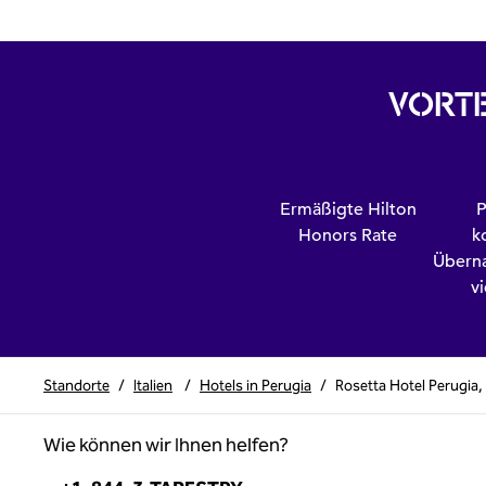
VORTE
Ermäßigte Hilton
P
Honors Rate
k
Übern
v
Standorte
/
Italien
/
Hotels in Perugia
/
Rosetta Hotel Perugia,
Wie können wir Ihnen helfen?