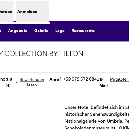
werden
Anmelden
n
Angebote
Galerie
Lage
Restaurants
Y COLLECTION BY HILTON
 Registerkarte
Telefon
Email
+39 075 572 0841
PEGON_
3,8
Anruf
Bewertungen
E-
•
(
4
)
lesen
Mail
N
Unser Hotel befindet sich im 
historischer Sehenswürdigkeite
Nationalgalerie von Umbria. Pe
Schokoladenmuseum ist 10 Kilo