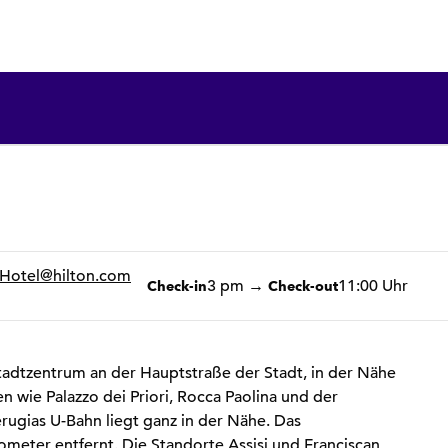
1 von 12
1
/
12
Vorheriges Bild
Nächstes Bild
Hotel
@hilton.com
3 pm
→
11:00 Uhr
Check-in
Check-out
Stadtzentrum an der Hauptstraße der Stadt, in der Nähe
n wie Palazzo dei Priori, Rocca Paolina und der
rugias U-Bahn liegt ganz in der Nähe. Das
meter entfernt. Die Standorte Assisi und Franciscan