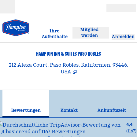
Weiter zum Inhalt
Geöffnet
Mitglied
Ihre
werden
Aufenthalte
Anmelden
HAMPTON INN & SUITES PASO ROBLES
,
Ö
212 Alexa Court, Paso Robles, Kalifornien, 93446,
USA
1
/
12
Vorheriges Bild
Näc
1 von 12
Kontakt
Bewertungen
Kontakt
Ankunftszeit
4,4
(
1167
)