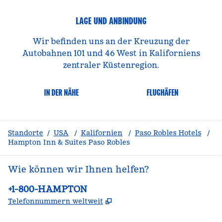
LAGE UND ANBINDUNG
Wir befinden uns an der Kreuzung der
Autobahnen 101 und 46 West in Kaliforniens
zentraler Küstenregion.
IN DER NÄHE
FLUGHÄFEN
Standorte
/
USA
/
Kalifornien
/
Paso Robles Hotels
/
Hampton Inn & Suites Paso Robles
Wie können wir Ihnen helfen?
Telefon:
+1-800-HAMPTON
,
Öffnet eine neue Register
Telefonnummern weltweit