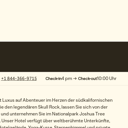
1 von 12
1
/
12
Vorheriges Bild
Nächstes Bild
on
+1 844-366-9715
4 pm
→
10:00 Uhr
Check-in
Check-out
t Luxus auf Abenteuer im Herzen der südkalifornischen
 den legendären Skull Rock, lassen Sie sich von der
 und unternehmen Sie im Nationalpark Joshua Tree
Unser Hotel verfügt über weltberühmte Unterkünfte,
otelgelände, Yoga-Kurse, Sternenhimmel und private