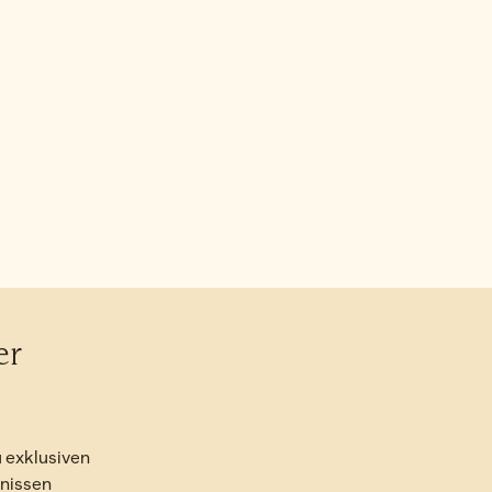
er
 exklusiven
bnissen