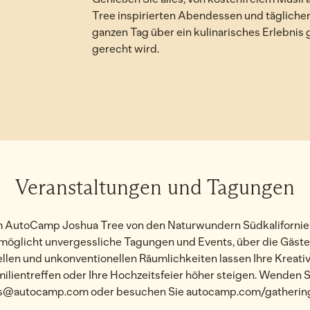
Tree inspirierten Abendessen und tägliche
ganzen Tag über ein kulinarisches Erlebni
gerecht wird.
Veranstal­­tungen und Tagungen
im AutoCamp Joshua Tree von den Naturwundern Südkaliforniens
öglicht unvergessliche Tagungen und Events, über die Gäst
ellen und unkonventionellen Räumlichkeiten lassen Ihre Kreativi
milientreffen oder Ihre Hochzeitsfeier höher steigen. Wenden Si
s@autocamp.com oder besuchen Sie autocamp.com/gatherings