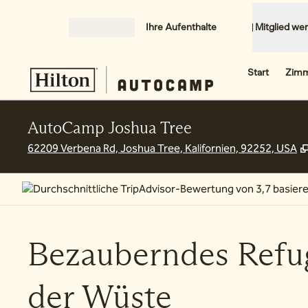
Weiter zum Inhalt
Ihre Aufenthalte
Mitglied we
MENÜ ÖFFNEN
Start
Zim
AutoCamp Joshua Tree
62209 Verbena Rd, Joshua Tree, Kalifornien, 92252, USA
Bezauberndes Refu
der Wüste