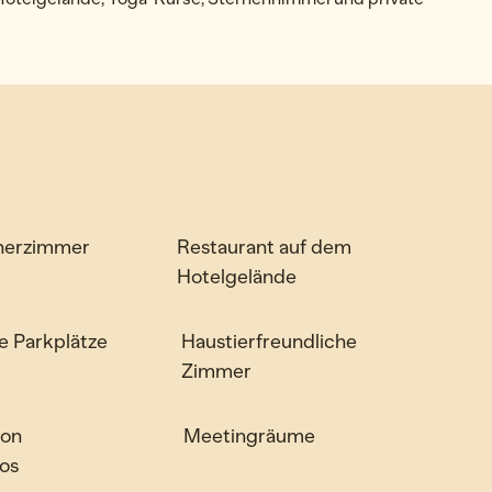
her­zimmer
Restaurant auf dem
Hotelgelände
e Parkplätze
Haustier­freundliche
Zimmer
von
Meeting­räume
os