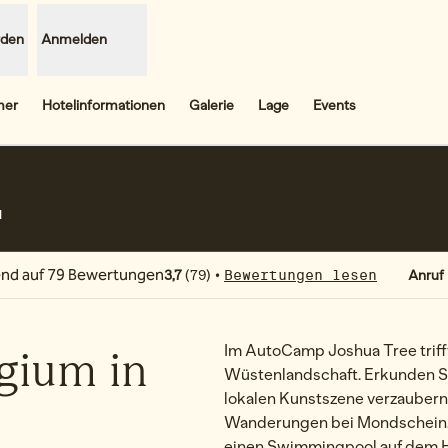
rden
Anmelden
mer
Hotelinformationen
Galerie
Lage
Events
,
Öffnet eine neue Registerkarte
Telef
•
3,7
(
79
)
Bewertungen lesen
Anruf
gium in
Im AutoCamp Joshua Tree triff
Wüstenlandschaft. Erkunden Sie
lokalen Kunstszene verzaubern
Wanderungen bei Mondschein. 
einen Swimmingpool auf dem H