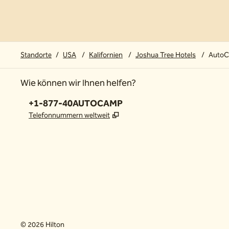
Standorte
/
USA
/
Kalifornien
/
Joshua Tree Hotels
/
AutoC
Wie können wir Ihnen helfen?
Telefon:
+1-877-40AUTOCAMP
,
Öffnet eine neue Registerkar
Telefonnummern weltweit
©
2026
Hilton