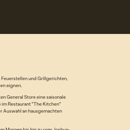
 Feuerstellen und Grillgerichten,
ien eignen.
ten General Store eine saisonale
 im Restaurant "The Kitchen"
ner Auswahl an hausgemachten
 am Morgen bis hin zu vom Joshua-