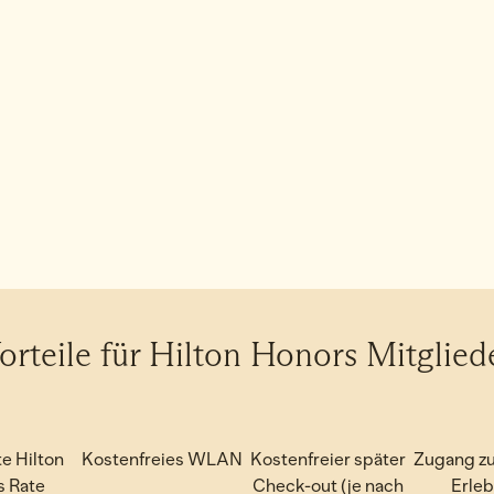
orteile für Hilton Honors Mitglied
e Hilton
Kostenfreies WLAN
Kostenfreier später
Zugang zu
s Rate
Check-out (je nach
Erle