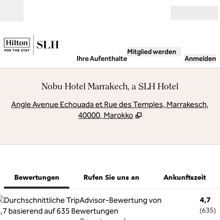
Weiter zum Inhalt
Geöffnet
Mitglied werden
Ihre Aufenthalte
Anmelden
Nobu Hotel Marrakech, a SLH Hotel
,
Ö
Angle Avenue Echouada et Rue des Temples, Marrakesch,
40000, Marokko
1 von 11
1
/
11
Vorheriges Bild
Nächstes Bild
Rufen Sie uns an
Bewertungen
Rufen Sie uns an
Ankunftszeit
4,7
(
635
)