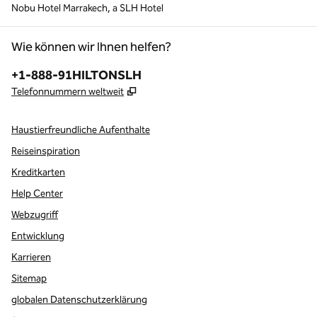
Nobu Hotel Marrakech, a SLH Hotel
Wie können wir Ihnen helfen?
Telefon:
+1-888-91HILTONSLH
,
Öffnet eine neue Registerkarte
Telefonnummern weltweit
Haustierfreundliche Aufenthalte
Reiseinspiration
Kreditkarten
Help Center
Webzugriff
Entwicklung
Karrieren
Sitemap
globalen Datenschutzerklärung