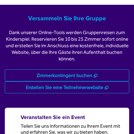
Versammeln Sie Ihre Gruppe
Dank unserer Online-Tools werden Gruppenreisen zum
Kinderspiel. Reservieren Sie 10 bis 25 Zimmer sofort online
und erstellen Sie im Anschluss eine kostenfreie, individuelle
Website, über die Ihre Gäste ihren Aufenthalt buchen
können.
,
Öffnet eine neu
Zimmerkontingent buchen
,
Öffnet ein
Erstellen Sie eine Teilnehmerwebsite
Veranstalten Sie ein Event
Teilen Sie uns Informationen zu Ihrem Event mit
und erfahren Sie, was wir zu bieten haben.