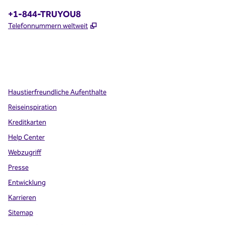
Telefon:
+1-844-TRUYOU8
,
Öffnet eine neue Registerkarte
Telefonnummern weltweit
x
Facebook
Instagram
,
Öffnet eine neue Registerkarte
,
Öffnet eine neue Registerkarte
,
Öffnet eine neue Registerkarte
Haustierfreundliche Aufenthalte
Reiseinspiration
Kreditkarten
Help Center
Webzugriff
Presse
Entwicklung
Karrieren
Sitemap