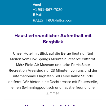
Telefon
Anruf
+1 951-867-7020
Email
E-Mail
RALLY_TRU
@hilton.com
Haustierfreundlicher Aufenthalt mit
Bergblick
Unser Hotel mit Blick auf die Berge liegt nur fünf
Meilen vom Box Springs Mountain Reserve entfernt.
März Field Air Museum und Lake Perris State
Recreation Area sind nur 23 Minuten von uns und der
internationale Flughafen SBD eine halbe Stunde
entfernt. Wir bieten eine Dachterrasse mit Feuerstelle,
einen Swimmingpooltisch und haustierfreundliche
Zimmer.