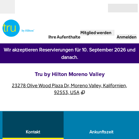
Weiter zum Inhalt
Geöffnet
Mitglied werden
Ihre Aufenthalte
Anmelden
Wir akzeptieren Reservierungen für 10. September 2026 und
danach.
Tru by Hilton Moreno Valley
,
Ö
23278 Olive Wood Plaza Dr, Moreno Valley, Kalifornien,
92553, USA
1
/
12
Vorheriges Bild
Näch
1 von 12
Kontakt
Kontakt
Ankunftszeit