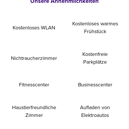
Unsere Annehmlichkeiten
Kostenloses warmes
Kostenloses WLAN
Frühstück
Kostenfreie
Nichtraucher­zimmer
Parkplätze
Fitnesscenter
Business­center
Haustier­freundliche
Aufladen von
Zimmer
Elektroautos