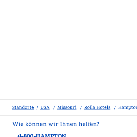
Standorte
/
USA
/
Missouri
/
Rolla Hotels
/
Hampton
Wie können wir Ihnen helfen?
Telefon:
+1-800-HAMPTON