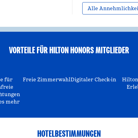
Alle Annehmlichke
VORTEILE FÜR HILTON HONORS MITGLIEDER
e für
Freie Zimmerwahl
Digitaler Check-in
Hilto
nfreie
Erle
htungen
les mehr
HOTELBESTIMMUNGEN