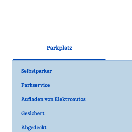
Parkplatz
Selbstparker
Parkservice
Aufladen von Elektroautos
Gesichert
Abgedeckt