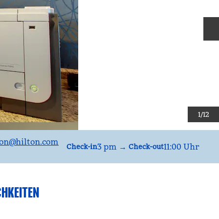
N
1
/
12
on
@hilton.com
3 pm
→
11:00 Uhr
Check-in
Check-out
CHKEITEN