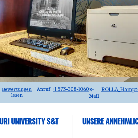
Telefon
Email
+1 573-308-1060
ROLLA_Hampt
Anruf
Bewertungen
E-
•
lesen
Mail
URI UNIVERSITY S&T
UNSERE ANNEHMLI