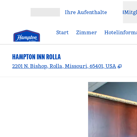
Weiter zum Inhalt
Ihre Aufenthalte
Mitg
Menü öffnen
Start
Zimmer
Hotelinform
HAMPTON INN ROLLA
,
Öffne
2201 N. Bishop, Rolla, Missouri, 65401, USA