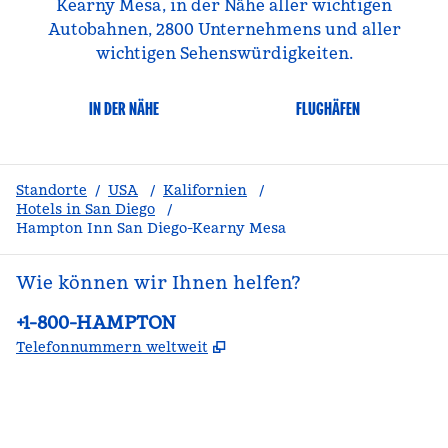
Kearny Mesa, in der Nähe aller wichtigen
Autobahnen, 2800 Unternehmens und aller
wichtigen Sehenswürdigkeiten.
IN DER NÄHE
FLUGHÄFEN
Standorte
/
USA
/
Kalifornien
/
Hotels in San Diego
/
Hampton Inn San Diego-Kearny Mesa
Wie können wir Ihnen helfen?
Telefon:
+1-800-HAMPTON
,
Öffnet eine neue Register
Telefonnummern weltweit
Facebook
x
Instagram
,
Öffnet eine neue Registerkarte
,
Öffnet eine neue Registerkarte
,
Öffnet eine neue Registerkarte