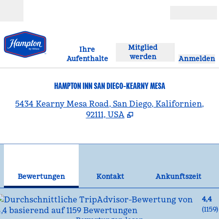
Weiter zum Inhalt
Geöffnet
Mitglied
Ihre
werden
Aufenthalte
Anmelden
HAMPTON INN SAN DIEGO-KEARNY MESA
,
Ö
5434 Kearny Mesa Road, San Diego, Kalifornien,
92111, USA
1
/
12
Vorheriges Bild
Näc
1 von 12
Kontakt
Bewertungen
Kontakt
Ankunftszeit
4,4
(
1159
)