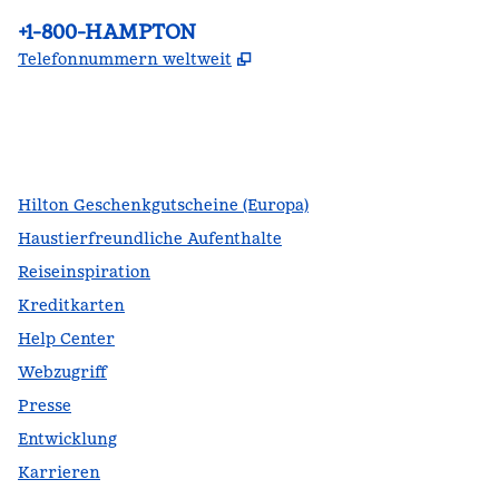
Telefon:
+1-800-HAMPTON
,
Öffnet eine neue Register
Telefonnummern weltweit
Facebook
x
Instagram
,
Öffnet eine neue Registerkarte
,
Öffnet eine neue Registerkarte
,
Öffnet eine neue Registerkarte
Hilton Geschenkgutscheine (Europa)
Haustierfreundliche Aufenthalte
Reiseinspiration
Kreditkarten
Help Center
Webzugriff
Presse
Entwicklung
Karrieren