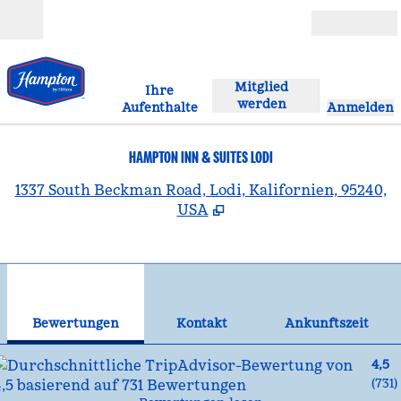
Weiter zum Inhalt
Geöffnet
Mitglied
Ihre
werden
Aufenthalte
Anmelden
HAMPTON INN & SUITES LODI
,
Ö
1337 South Beckman Road, Lodi, Kalifornien, 95240,
USA
1
/
12
Vorheriges Bild
Näc
1 von 12
Kontakt
Bewertungen
Kontakt
Ankunftszeit
4,5
(
731
)