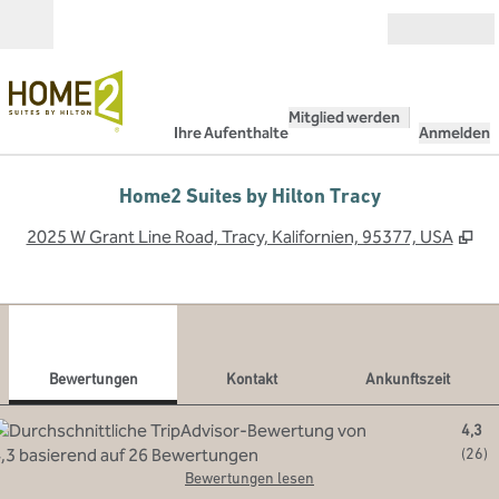
Weiter zum Inhalt
Geöffnet
Mitglied werden
Ihre Aufenthalte
Anmelden
Home2 Suites by Hilton Tracy
,
Öf
2025 W Grant Line Road, Tracy, Kalifornien, 95377, USA
1
/
12
Vorheriges Bild
Näch
1 von 12
Kontakt
Bewertungen
Kontakt
Ankunftszeit
4,3
(
26
)
Bewertungen lesen