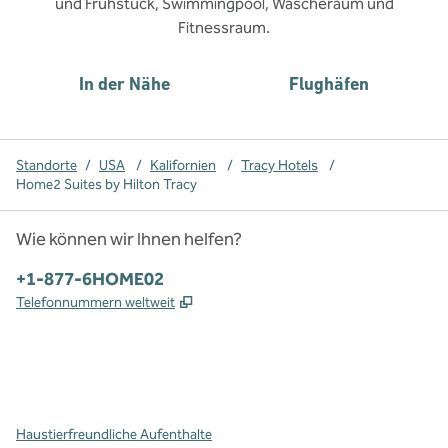
und Frühstück, Swimmingpool, Wäscheraum und
Fitnessraum.
In der Nähe
Flughäfen
Standorte
/
USA
/
Kalifornien
/
Tracy Hotels
/
Home2 Suites by Hilton Tracy
Wie können wir Ihnen helfen?
Telefon:
+1-877-6HOME02
,
Öffnet eine neue Registerkarte
Telefonnummern weltweit
x
Facebook
Instagram
,
Öffnet eine neue Registerkarte
,
Öffnet eine neue Registerkarte
,
Öffnet eine neue Registerkarte
Haustierfreundliche Aufenthalte