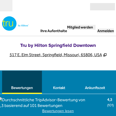
Weiter zum Inhalt
Geöffnet
Mitglied werden
Ihre Aufenthalte
Anmelden
Tru by Hilton Springfield Downtown
,
Öffn
517 E. Elm Street, Springfield, Missouri, 65806, USA
1
/
12
Vorheriges Bild
Näch
1 von 12
Kontakt
Bewertungen
Kontakt
Ankunftszeit
4,3
(
101
)
Bewertungen lesen