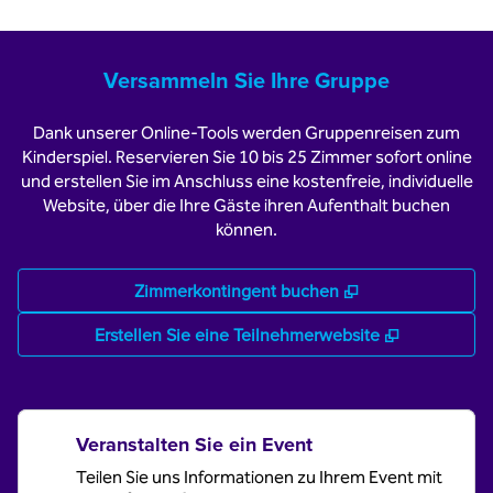
Versammeln Sie Ihre Gruppe
Dank unserer Online-Tools werden Gruppenreisen zum
Kinderspiel. Reservieren Sie 10 bis 25 Zimmer sofort online
und erstellen Sie im Anschluss eine kostenfreie, individuelle
Website, über die Ihre Gäste ihren Aufenthalt buchen
können.
,
Öffnet eine neu
Zimmerkontingent buchen
,
Öffnet ein
Erstellen Sie eine Teilnehmerwebsite
Veranstalten Sie ein Event
Teilen Sie uns Informationen zu Ihrem Event mit