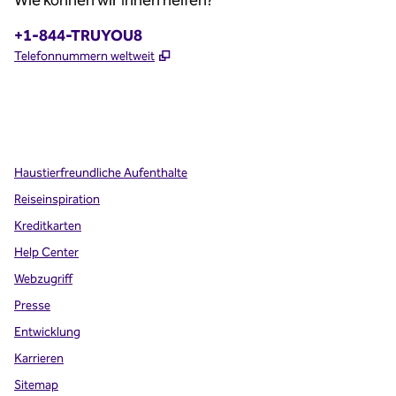
Wie können wir Ihnen helfen?
Telefon:
+1-844-TRUYOU8
,
Öffnet eine neue Registerkarte
Telefonnummern weltweit
x
Facebook
Instagram
,
Öffnet eine neue Registerkarte
,
Öffnet eine neue Registerkarte
,
Öffnet eine neue Registerkarte
Haustierfreundliche Aufenthalte
Reiseinspiration
Kreditkarten
Help Center
Webzugriff
Presse
Entwicklung
Karrieren
Sitemap