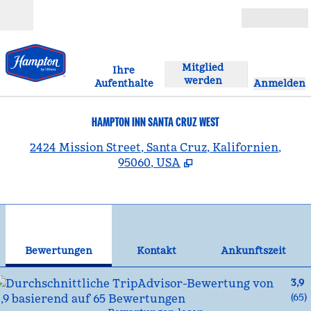
Weiter zum Inhalt
Geöffnet
Mitglied
Ihre
werden
Aufenthalte
Anmelden
HAMPTON INN SANTA CRUZ WEST
,
Ö
2424 Mission Street, Santa Cruz, Kalifornien,
95060, USA
1
/
12
Vorheriges Bild
Näc
1 von 12
Kontakt
Bewertungen
Kontakt
Ankunftszeit
3,9
(
65
)