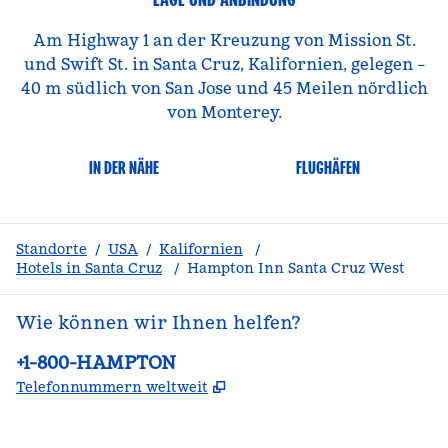
Am Highway 1 an der Kreuzung von Mission St.
und Swift St. in Santa Cruz, Kalifornien, gelegen –
40 m südlich von San Jose und 45 Meilen nördlich
von Monterey.
IN DER NÄHE
FLUGHÄFEN
Standorte
/
USA
/
Kalifornien
/
Hotels in Santa Cruz
/
Hampton Inn Santa Cruz West
Wie können wir Ihnen helfen?
Telefon:
+1-800-HAMPTON
,
Öffnet eine neue Register
Telefonnummern weltweit
Facebook
x
Instagram