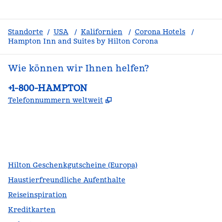
Standorte
/
USA
/
Kalifornien
/
Corona Hotels
/
Hampton Inn and Suites by Hilton Corona
Wie können wir Ihnen helfen?
Telefon:
+1-800-HAMPTON
,
Öffnet eine neue Register
Telefonnummern weltweit
Facebook
x
Instagram
,
Öffnet eine neue Registerkarte
,
Öffnet eine neue Registerkarte
,
Öffnet eine neue Registerkarte
Hilton Geschenkgutscheine (Europa)
Haustierfreundliche Aufenthalte
Reiseinspiration
Kreditkarten