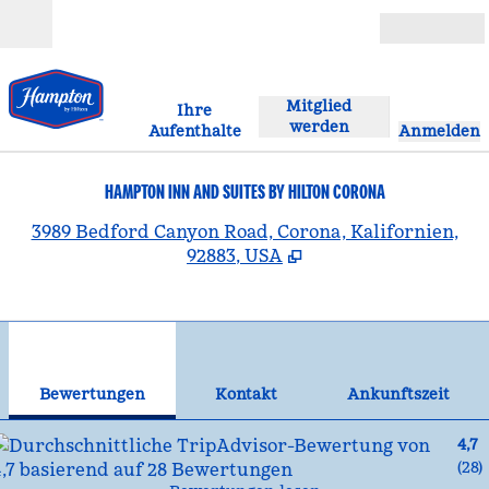
Weiter zum Inhalt
Geöffnet
Mitglied
Ihre
werden
Aufenthalte
Anmelden
HAMPTON INN AND SUITES BY HILTON CORONA
,
Ö
3989 Bedford Canyon Road, Corona, Kalifornien,
92883, USA
1
/
12
Vorheriges Bild
Näc
1 von 12
Kontakt
Bewertungen
Kontakt
Ankunftszeit
4,7
(
28
)