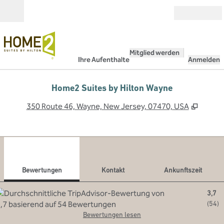
Weiter zum Inhalt
Geöffnet
Mitglied werden
Ihre Aufenthalte
Anmelden
Home2 Suites by Hilton Wayne
,
Öffnet
350 Route 46, Wayne, New Jersey, 07470, USA
1
/
12
Vorheriges Bild
Näch
1 von 12
Kontakt
Bewertungen
Kontakt
Ankunftszeit
3,7
(
54
)
Bewertungen lesen