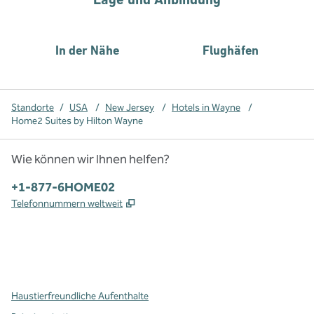
In der Nähe
Flughäfen
Standorte
/
USA
/
New Jersey
/
Hotels in Wayne
/
Home2 Suites by Hilton Wayne
Wie können wir Ihnen helfen?
Telefon:
+1-877-6HOME02
,
Öffnet eine neue Registerkarte
Telefonnummern weltweit
x
Facebook
Instagram
,
Öffnet eine neue Registerkarte
,
Öffnet eine neue Registerkarte
,
Öffnet eine neue Registerkarte
Haustierfreundliche Aufenthalte