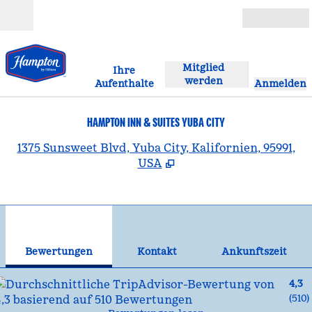
Weiter zum Inhalt
Geöffnet
Mitglied
Ihre
werden
Aufenthalte
Anmelden
HAMPTON INN & SUITES YUBA CITY
,
Ö
1375 Sunsweet Blvd, Yuba City, Kalifornien, 95991,
USA
1
/
12
Vorheriges Bild
Näc
1 von 12
Kontakt
Bewertungen
Kontakt
Ankunftszeit
4,3
(
510
)