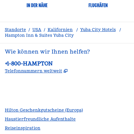
IN DER NÄHE
FLUGHÄFEN
Standorte
/
USA
/
Kalifornien
/
Yuba City Hotels
/
Hampton Inn & Suites Yuba City
Wie können wir Ihnen helfen?
Telefon:
+1-800-HAMPTON
,
Öffnet eine neue Register
Telefonnummern weltweit
Facebook
x
Instagram
,
Öffnet eine neue Registerkarte
,
Öffnet eine neue Registerkarte
,
Öffnet eine neue Registerkarte
Hilton Geschenkgutscheine (Europa)
Haustierfreundliche Aufenthalte
Reiseinspiration